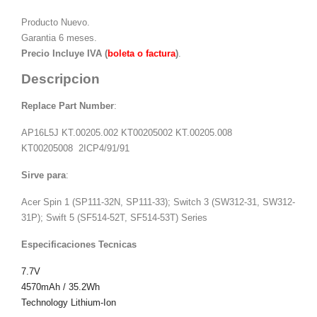
Producto Nuevo.
Garantia 6 meses.
Precio Incluye IVA (
boleta o factura
)
.
Descripcion
Replace Part Number
:
AP16L5J KT.00205.002 KT00205002 KT.00205.008
KT00205008 2ICP4/91/91
Sirve para
:
Acer Spin 1 (SP111-32N, SP111-33); Switch 3 (SW312-31, SW312-
31P); Swift 5 (SF514-52T, SF514-53T) Series
Especificaciones Tecnicas
7.7V
4570mAh / 35.2Wh
Technology Lithium-Ion