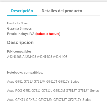
Descripción
Detalles del producto
Producto Nuevo.
Garantia 6 meses
Precio Incluye IVA (
boleta o factura
)
.
Descripcion
P/N compatibles:
A42N1403
A4
2NI403
A4
2N14O3
A4
2NI4O3
Notebooks compatibles:
Asus G751 G751J G751JM G751JT G751JY Series
Asus ROG G751 G751J G751JL G751JM G751JT G751JY Series
Asus GFX71 GFX71J GFX71JM GFX71JT GFX71JY Series