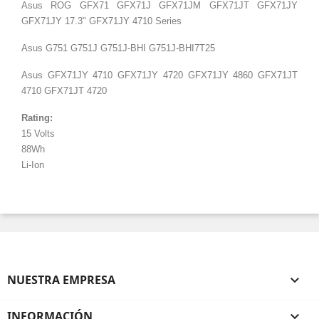
Asus ROG GFX71 GFX71J GFX71JM GFX71JT GFX71JY
GFX71JY 17.3" GFX71JY 4710 Series
Asus G751 G751J G751J-BHI G751J-BHI7T25
Asus GFX71JY 4710 GFX71JY 4720 GFX71JY 4860 GFX71JT
4710 GFX71JT 4720
Rating:
15 Volts
88Wh
Li-Ion
NUESTRA EMPRESA

INFORMACIÓN
