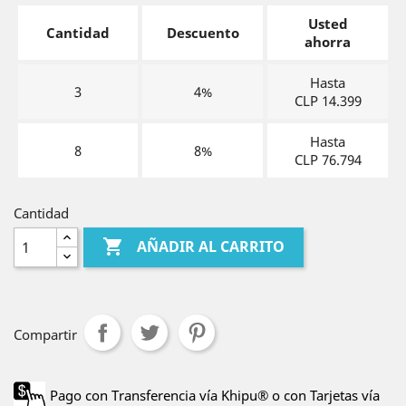
Usted
Cantidad
Descuento
ahorra
Hasta
3
4%
CLP 14.399
Hasta
8
8%
CLP 76.794
Cantidad

AÑADIR AL CARRITO
Compartir
Pago con Transferencia vía Khipu® o con Tarjetas vía