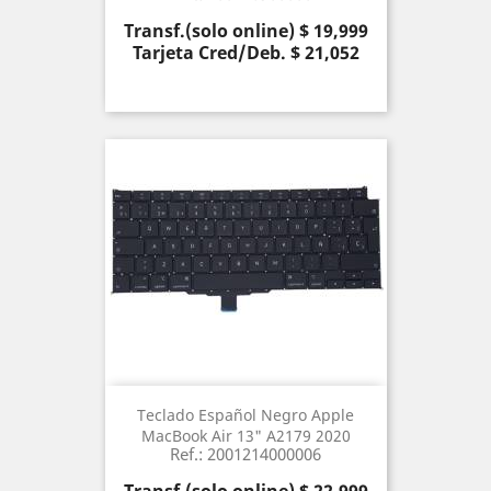
Precio
Transf.(solo online) $ 19,999
Tarjeta Cred/Deb. $ 21,052
Teclado Español Negro Apple
MacBook Air 13" A2179 2020
Ref.: 2001214000006
Precio