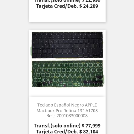
Transf.(solo online) $ 22,999
Tarjeta Cred/Deb. $ 24,209
Teclado Español Negro APPLE
Macbook Pro Retina 13" A1708
Ref.: 2001083000008
Precio
Transf.(solo online) $ 77,999
Tarjeta Cred/Deb. $ 82,104