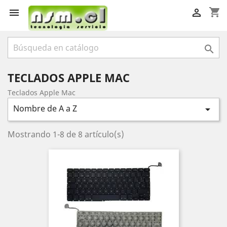
shopping_cart



TECLADOS APPLE MAC
Teclados Apple Mac
Nombre de A a Z

Mostrando 1-8 de 8 artículo(s)