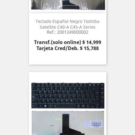
Teclado Español Negro Toshiba
Satellite C40-A C45-A Series
Ref.: 2001249000002
Precio
Transf.(solo online) $ 14,999
Tarjeta Cred/Deb. $ 15,788