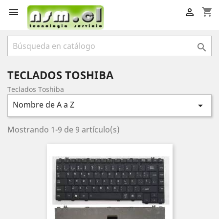
shopping_cart



TECLADOS TOSHIBA
Teclados Toshiba
Nombre de A a Z

Mostrando 1-9 de 9 artículo(s)