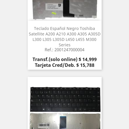
Teclado Español Negro Toshiba
Satellite A200 A210 A300 A305 A305D
L300 L305 L305D L450 L455 M300
Series
Ref.: 2001247000004
Precio
Transf.(solo online) $ 14,999
Tarjeta Cred/Deb. $ 15,788