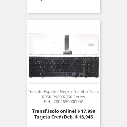
Teclado Español Negro Toshiba Tecra
R950 R960 R850 Series
Ref.: 2002659000002
Precio
Transf.(solo online) $ 17,999
Tarjeta Cred/Deb. $ 18,946