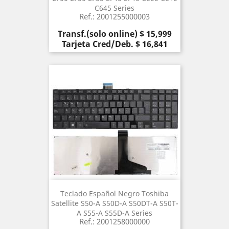
C645 Series
Ref.: 2001255000003
Precio
Transf.(solo online) $ 15,999
Tarjeta Cred/Deb. $ 16,841
Teclado Español Negro Toshiba
Satellite S50-A S50D-A S50DT-A S50T-
A S55-A S55D-A Series
Ref.: 2001258000000