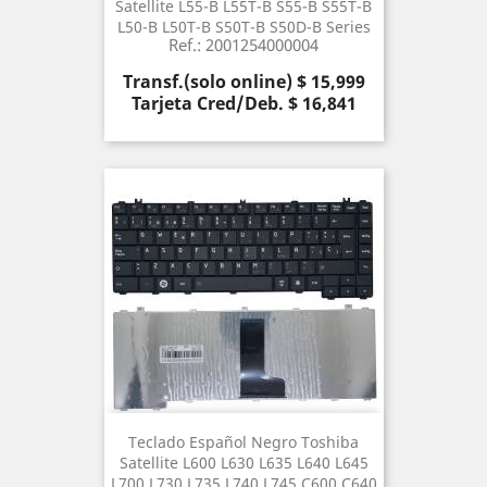
Satellite L55-B L55T-B S55-B S55T-B
L50-B L50T-B S50T-B S50D-B Series
Ref.: 2001254000004
Precio
Transf.(solo online) $ 15,999
Tarjeta Cred/Deb. $ 16,841
Teclado Español Negro Toshiba
Satellite L600 L630 L635 L640 L645
L700 L730 L735 L740 L745 C600 C640