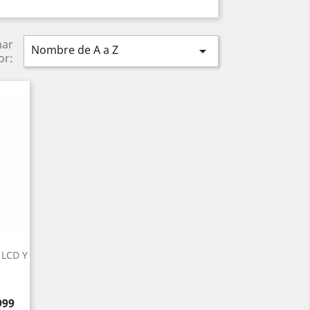
nar
Nombre de A a Z

or:
 LCD Y
999