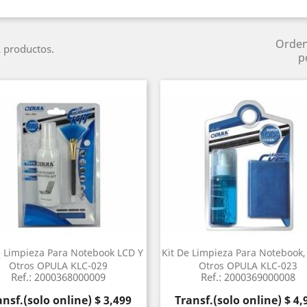
Orde
 productos.
p
e Limpieza Para Notebook LCD Y
Kit De Limpieza Para Notebook,
Otros OPULA KLC-029
Otros OPULA KLC-023
Ref.: 2000368000009
Ref.: 2000369000008
ecio
Precio
ansf.(solo online) $ 3,499
Transf.(solo online) $ 4,