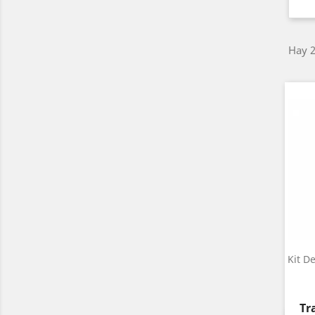
Hay 2
Kit D
Pr
Tr