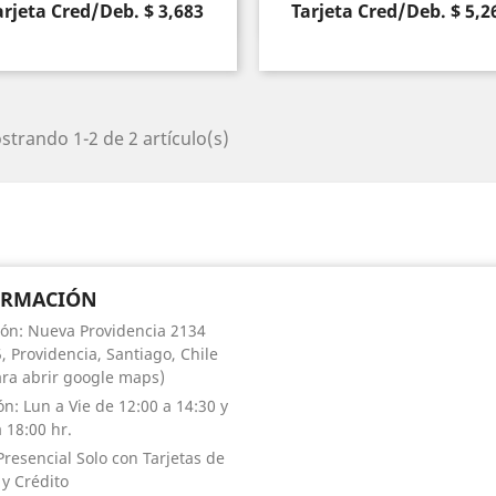
arjeta Cred/Deb. $ 3,683
Tarjeta Cred/Deb. $ 5,2
Vista rápida
Vista rápida


trando 1-2 de 2 artículo(s)
ORMACIÓN
ión: Nueva Providencia 2134
, Providencia, Santiago, Chile
para abrir google maps)
ón: Lun a Vie de 12:00 a 14:30 y
 18:00 hr.
Presencial Solo con Tarjetas de
 y Crédito