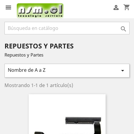
shopping_cart



REPUESTOS Y PARTES
Repuestos y Partes
Nombre de A a Z

Mostrando 1-1 de 1 artículo(s)