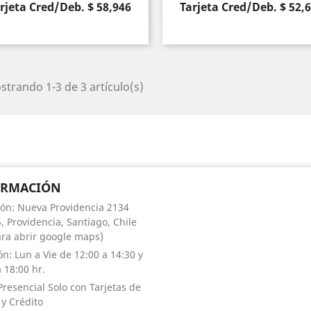
rjeta Cred/Deb. $ 58,946
Tarjeta Cred/Deb. $ 52,
Vista rápida
Vista rápida


trando 1-3 de 3 artículo(s)
ORMACIÓN
ión: Nueva Providencia 2134
, Providencia, Santiago, Chile
para abrir google maps)
ón: Lun a Vie de 12:00 a 14:30 y
 18:00 hr.
Presencial Solo con Tarjetas de
 y Crédito