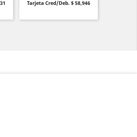
631
Tarjeta Cred/Deb. $ 58,946
Vista rápida
