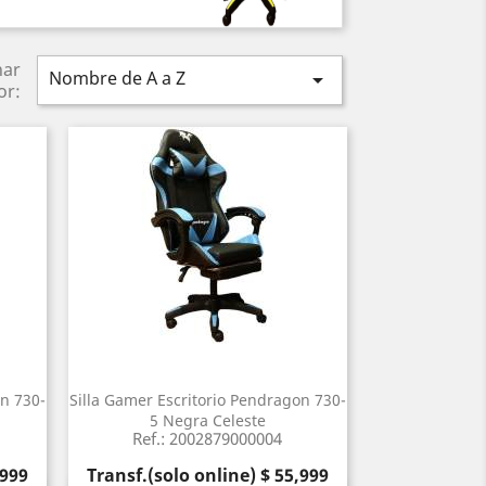
nar
Nombre de A a Z

or:
on 730-
Silla Gamer Escritorio Pendragon 730-
5 Negra Celeste
Ref.: 2002879000004
Precio
,999
Transf.(solo online) $ 55,999