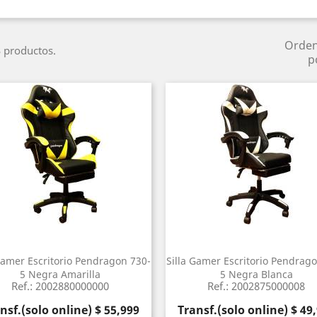
Orde
 productos.
p
Gamer Escritorio Pendragon 730-
Silla Gamer Escritorio Pendrag
5 Negra Amarilla
5 Negra Blanca
Ref.: 2002880000000
Ref.: 2002875000008
cio
Precio
nsf.(solo online) $ 55,999
Transf.(solo online) $ 49