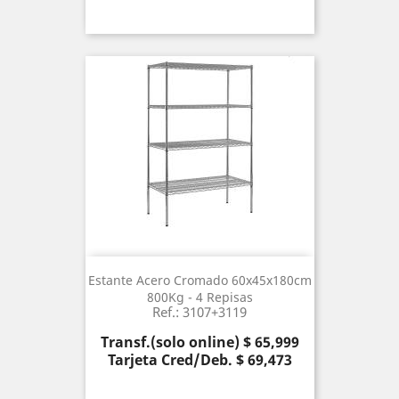
Estante Acero Cromado 60x45x180cm
800Kg - 4 Repisas
Ref.: 3107+3119
Precio
Transf.(solo online) $ 65,999
Tarjeta Cred/Deb. $ 69,473