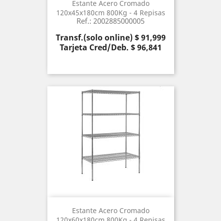
Estante Acero Cromado
120x45x180cm 800Kg - 4 Repisas
Ref.: 2002885000005
Precio
Transf.(solo online) $ 91,999
Tarjeta Cred/Deb. $ 96,841
Estante Acero Cromado
120x60x180cm 800Kg - 4 Repisas