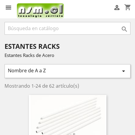
shopping_cart



ESTANTES RACKS
Estantes Racks de Acero
Nombre de A a Z

Mostrando 1-24 de 62 artículo(s)