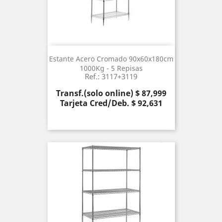
Estante Acero Cromado 90x60x180cm
1000Kg - 5 Repisas
Ref.: 3117+3119
Precio
Transf.(solo online) $ 87,999
Tarjeta Cred/Deb. $ 92,631