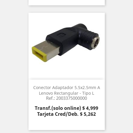
Conector Adaptador 5.5x2.5mm A
Lenovo Rectangular - Tipo L
Ref.: 2003375000000
Precio
Transf.(solo online) $ 4,999
Tarjeta Cred/Deb. $ 5,262