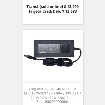
Precio
Transf.(solo online) $ 12,999
Tarjeta Cred/Deb. $ 13,683
Cargador AC ORIGINAL DELTA
ELECTRONICS 19V 7.89A / 19V 7.9A /
19.5V 7.7A 150W 5.5x2.5mm
Ref.: 2002992000004