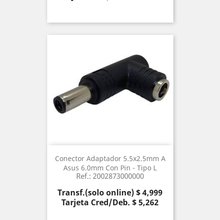
Conector Adaptador 5.5x2.5mm A
Asus 6.0mm Con Pin - Tipo L
Ref.: 2002873000000
Precio
Transf.(solo online) $ 4,999
Tarjeta Cred/Deb. $ 5,262