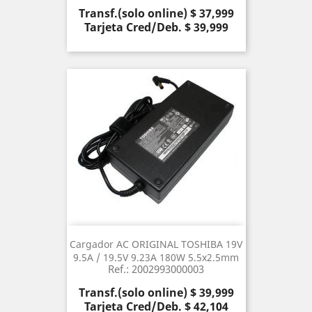
Precio
Transf.(solo online) $ 37,999
Tarjeta Cred/Deb. $ 39,999
Cargador AC ORIGINAL TOSHIBA 19V
9.5A / 19.5V 9.23A 180W 5.5x2.5mm
Ref.: 2002993000003
Precio
Transf.(solo online) $ 39,999
Tarjeta Cred/Deb. $ 42,104