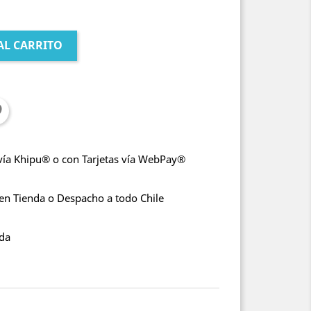
AL CARRITO
vía Khipu® o con Tarjetas vía WebPay®
 en Tienda o Despacho a todo Chile
nda