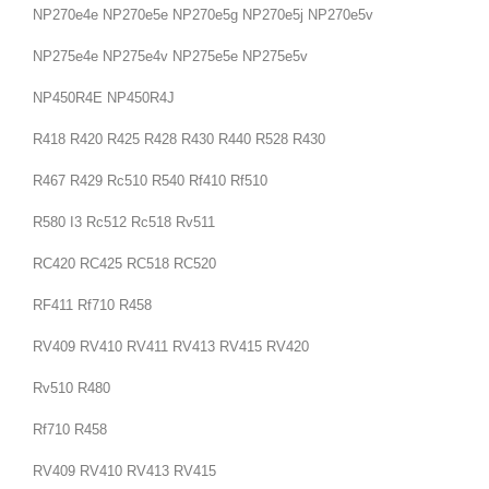
NP270e4e NP270e5e NP270e5g NP270e5j NP270e5v
NP275e4e NP275e4v NP275e5e NP275e5v
NP450R4E NP450R4J
R418 R420 R425 R428 R430 R440 R528 R430
R467 R429 Rc510 R540 Rf410 Rf510
R580 I3 Rc512 Rc518 Rv511
RC420 RC425 RC518 RC520
RF411 Rf710 R458
RV409 RV410 RV411 RV413 RV415 RV420
Rv510 R480
Rf710 R458
RV409 RV410 RV413 RV415