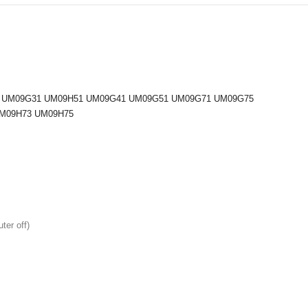
 UM09G31 UM09H51 U
M09G41
UM09G51
UM09G71
UM09G75
M09H73
UM09H75
ter off)