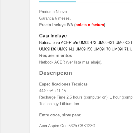
Producto Nuevo.
Garantia 6 meses.
Precio Incluye IVA (
boleta o factura
)
.
Caja Incluye
Bateria para ACER p/n
UM09H73
UM09H31
UM09C31
UM09H36
UM09H41 UM09H56
UM09H70 UM09H71
U
Requerimientos
Netbook ACER (ver lista mas abajo).
Descripcion
Especificaciones Tecnicas
4440mAh 11.1V
Recharge Time 2.5 hours (computer on); 1 hour (compu
Technology Lithium-Ion
Entre otros, sirve para
:
Acer Aspire One 532h-CBK123G