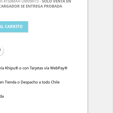
Ah 4150MAH UM09H73 -
SOLO VENTA EN
Y CARGADOR SE ENTREGA PROBADA
AL CARRITO
vía Khipu® o con Tarjetas vía WebPay®
 en Tienda o Despacho a todo Chile
nda