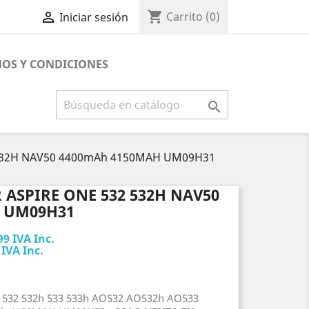
shopping_cart

Carrito
(0)
Iniciar sesión
OS Y CONDICIONES

2 532H NAV50 4400mAh 4150MAH UM09H31
 ASPIRE ONE 532 532H NAV50
 UM09H31
99 IVA Inc.
 IVA Inc.
e 532 532h 533 533h AO532 AO532h AO533