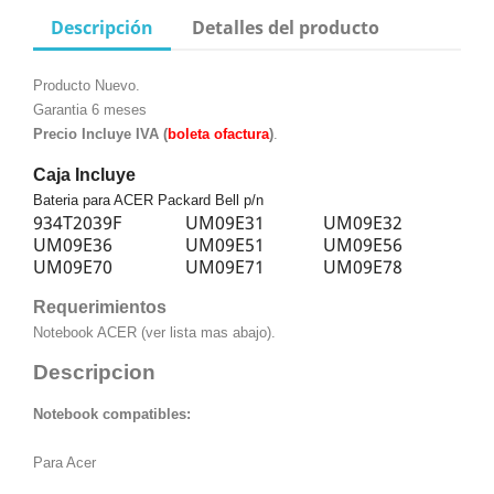
Descripción
Detalles del producto
Producto Nuevo.
Garantia 6 meses
Precio Incluye IVA (
boleta ofactura
)
.
Caja Incluye
Bateria para ACER Packard Bell p/n
934T2039F
UM09E31
UM09E32
UM09E36
UM09E51
UM09E56
UM09E70
UM09E71
UM09E78
Requerimientos
Notebook ACER (ver lista mas abajo).
Descripcion
Notebook compatibles:
Para Acer