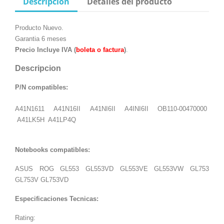
Descripción
Detalles del producto
Producto Nuevo.
Garantia 6 meses
Precio Incluye IVA (
boleta o factura
)
.
Descripcion
P/N compatibles:
A41N1611
A41N16II
A41NI6II
A4INI6II
OB110-00470000
A41LK5H A41LP4Q
Notebooks compatibles:
ASUS ROG GL553 GL553VD GL553VE GL553VW
GL753
GL753V
GL753VD
Especificaciones Tecnicas:
Rating: