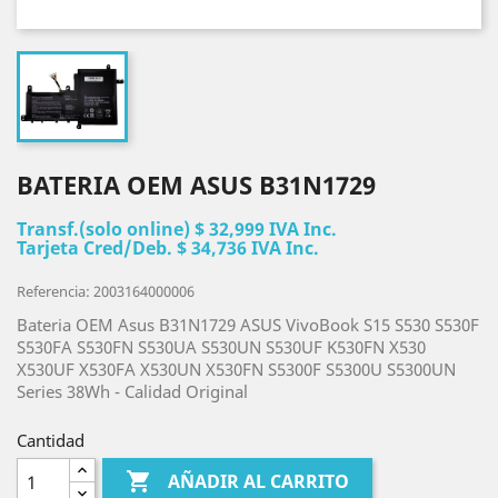
BATERIA OEM ASUS B31N1729
Transf.(solo online) $ 32,999 IVA Inc.
Tarjeta Cred/Deb. $ 34,736 IVA Inc.
Referencia: 2003164000006
Bateria OEM Asus B31N1729 ASUS VivoBook S15 S530 S530F
S530FA S530FN S530UA S530UN S530UF K530FN X530
X530UF X530FA X530UN X530FN S5300F S5300U S5300UN
Series 38Wh - Calidad Original
Cantidad

AÑADIR AL CARRITO