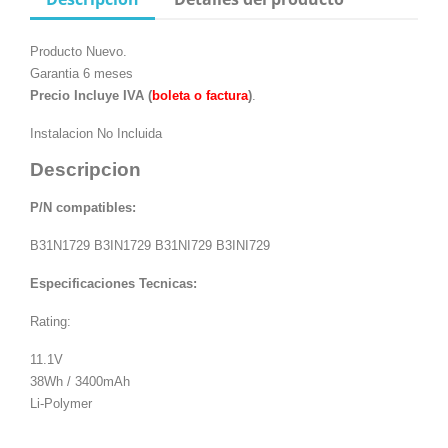
Producto Nuevo.
Garantia 6 meses
Precio Incluye IVA (
boleta o factura
)
.
Instalacion No Incluida
Descripcion
P/N compatibles:
B31N1729
B3IN1729
B31NI729
B3INI
729
Especificaciones Tecnicas:
Rating:
11.1V
38Wh / 3400mAh
Li-Polymer