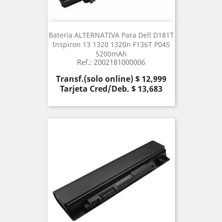
Bateria ALTERNATIVA Para Dell D181T
Inspiron 13 1320 1320n F136T P04S
5200mAh
Ref.: 2002181000006
Precio
Transf.(solo online) $ 12,999
Tarjeta Cred/Deb. $ 13,683