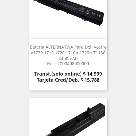
Bateria ALTERNATIVA Para Dell Vostro
V1720 1710 1720 1710n 1720n T118C
4400mAh
Ref.: 2000498000009
Precio
Transf.(solo online) $ 14,999
Tarjeta Cred/Deb. $ 15,788