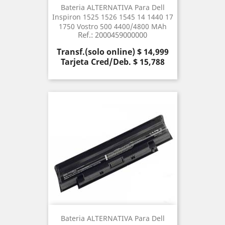
Bateria ALTERNATIVA Para Dell
Inspiron 1525 1526 1545 14 1440 17
1750 Vostro 500 4400/4800 MAh
Ref.: 2000459000000
Precio
Transf.(solo online) $ 14,999
Tarjeta Cred/Deb. $ 15,788
Bateria ALTERNATIVA Para Dell