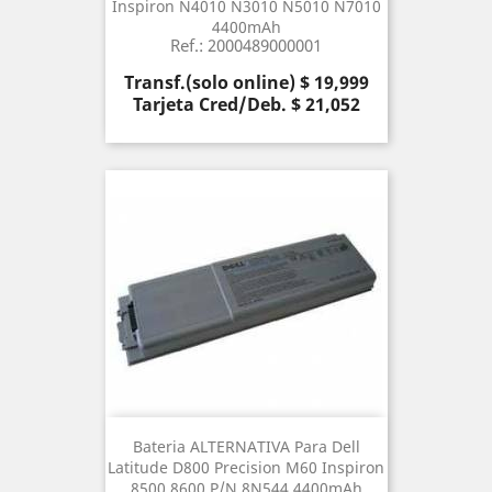
Inspiron N4010 N3010 N5010 N7010
4400mAh
Ref.: 2000489000001
Precio
Transf.(solo online) $ 19,999
Tarjeta Cred/Deb. $ 21,052
Bateria ALTERNATIVA Para Dell
Latitude D800 Precision M60 Inspiron
8500 8600 P/N 8N544 4400mAh