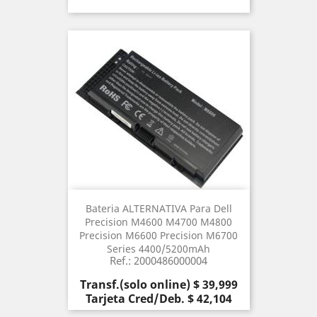
Bateria ALTERNATIVA Para Dell
Precision M4600 M4700 M4800
Precision M6600 Precision M6700
Series 4400/5200mAh
Ref.: 2000486000004
Precio
Transf.(solo online) $ 39,999
Tarjeta Cred/Deb. $ 42,104