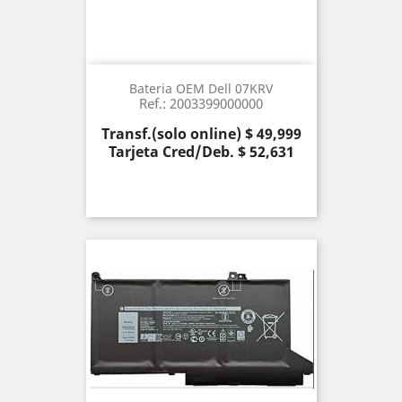
Bateria OEM Dell 07KRV
Ref.: 2003399000000
Precio
Transf.(solo online) $ 49,999
Tarjeta Cred/Deb. $ 52,631