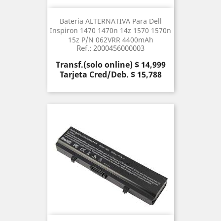
Bateria ALTERNATIVA Para Dell
Inspiron 1470 1470n 14z 1570 1570n
15z P/N 062VRR 4400mAh
Ref.: 2000456000003
Precio
Transf.(solo online) $ 14,999
Tarjeta Cred/Deb. $ 15,788