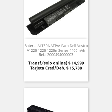
Bateria ALTERNATIVA Para Dell Vostro
V1220 1220 1220n Series 4400mAh
Ref.: 2000494000003
Precio
Transf.(solo online) $ 14,999
Tarjeta Cred/Deb. $ 15,788