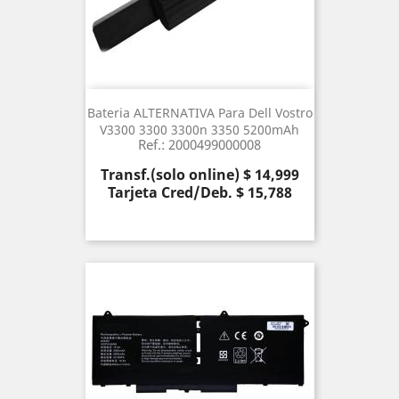
Bateria ALTERNATIVA Para Dell Vostro
V3300 3300 3300n 3350 5200mAh
Ref.: 2000499000008
Precio
Transf.(solo online) $ 14,999
Tarjeta Cred/Deb. $ 15,788