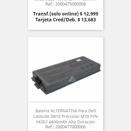
Ref.: 2000475000008
Precio
Transf.(solo online) $ 12,999
Tarjeta Cred/Deb. $ 13,683
Bateria ALTERNATIVA Para Dell
Latitude D810 Precision M70 P/N
Y4367 4400mAh Alta Duracion
Ref.: 2000477000006