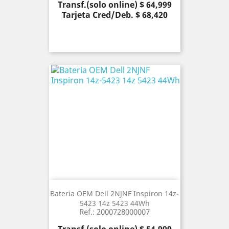
Precio
Transf.(solo online) $ 64,999
Tarjeta Cred/Deb. $ 68,420
Bateria OEM Dell 2NJNF Inspiron 14z-
5423 14z 5423 44Wh
Ref.: 2000728000007
Precio