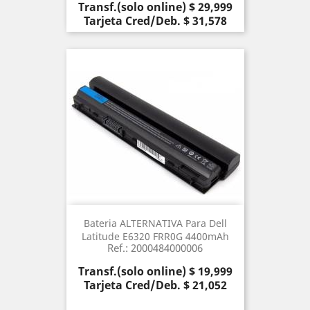
Precio
Transf.(solo online) $ 29,999
Tarjeta Cred/Deb. $ 31,578
Bateria ALTERNATIVA Para Dell
Latitude E6320 FRR0G 4400mAh
Ref.: 2000484000006
Precio
Transf.(solo online) $ 19,999
Tarjeta Cred/Deb. $ 21,052