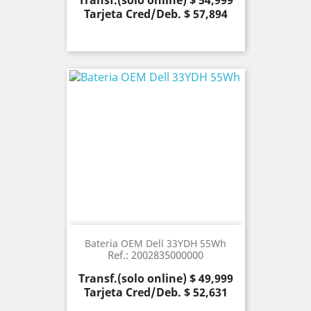
Transf.(solo online) $ 54,999
Tarjeta Cred/Deb. $ 57,894
Bateria OEM Dell 33YDH 55Wh
Ref.: 2002835000000
Precio
Transf.(solo online) $ 49,999
Tarjeta Cred/Deb. $ 52,631