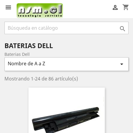
shopping_cart



BATERIAS DELL
Baterias Dell
Nombre de A a Z

Mostrando 1-24 de 86 artículo(s)