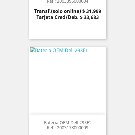
Ref.: 2003395000004
Precio
Transf.(solo online) $ 31,999
Tarjeta Cred/Deb. $ 33,683
Bateria OEM Dell 293F1
Ref.: 2003178000009