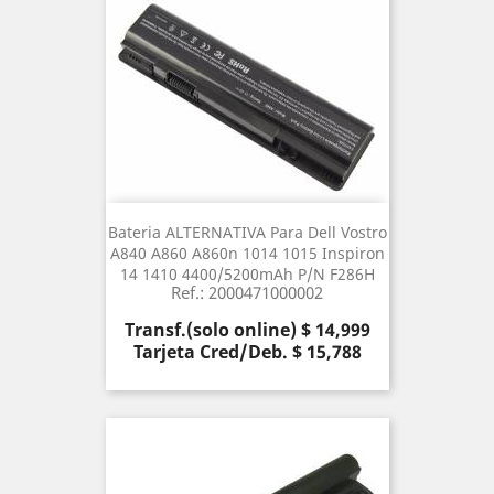
Bateria ALTERNATIVA Para Dell Vostro
A840 A860 A860n 1014 1015 Inspiron
14 1410 4400/5200mAh P/N F286H
Ref.: 2000471000002
Precio
Transf.(solo online) $ 14,999
Tarjeta Cred/Deb. $ 15,788