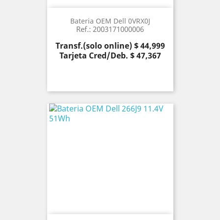
Bateria OEM Dell 0VRX0J
Ref.: 2003171000006
Precio
Transf.(solo online) $ 44,999
Tarjeta Cred/Deb. $ 47,367