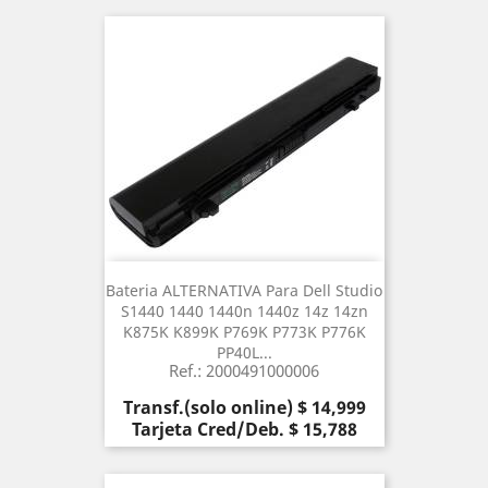
Bateria ALTERNATIVA Para Dell Studio
S1440 1440 1440n 1440z 14z 14zn
K875K K899K P769K P773K P776K
PP40L...
Ref.: 2000491000006
Precio
Transf.(solo online) $ 14,999
Tarjeta Cred/Deb. $ 15,788