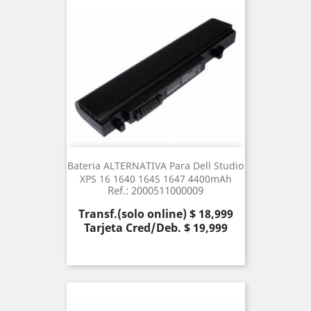
Bateria ALTERNATIVA Para Dell Studio
XPS 16 1640 1645 1647 4400mAh
Ref.: 2000511000009
Precio
Transf.(solo online) $ 18,999
Tarjeta Cred/Deb. $ 19,999