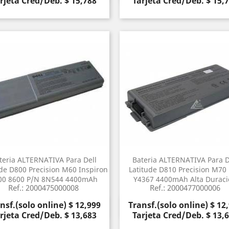
rjeta Cred/Deb. $ 15,788
Tarjeta Cred/Deb. $ 15,
teria ALTERNATIVA Para Dell
Bateria ALTERNATIVA Para D
ude D800 Precision M60 Inspiron
Latitude D810 Precision M70
00 8600 P/N 8N544 4400mAh
Y4367 4400mAh Alta Durac
Ref.: 2000475000008
Ref.: 2000477000006
cio
Precio
nsf.(solo online) $ 12,999
Transf.(solo online) $ 12
Vista rápida
Vista rápida


rjeta Cred/Deb. $ 13,683
Tarjeta Cred/Deb. $ 13,