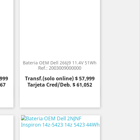
Bateria OEM Dell 266J9 11.4V 51Wh
Ref.: 2003009000000
Precio
,999
Transf.(solo online) $ 57,999
367
Tarjeta Cred/Deb. $ 61,052
Vista rápida
