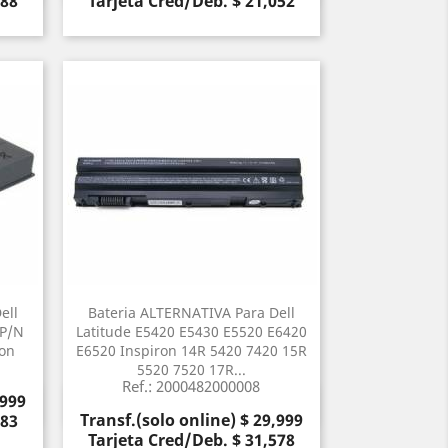
788
Tarjeta Cred/Deb. $ 21,052
ell
Bateria ALTERNATIVA Para Dell
 P/N
Latitude E5420 E5430 E5520 E6420
ion
E6520 Inspiron 14R 5420 7420 15R
5520 7520 17R...
Ref.: 2000482000008
,999
Vista rápida

Precio
Transf.(solo online) $ 29,999
683
Tarjeta Cred/Deb. $ 31,578