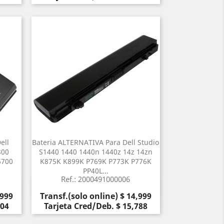
ell
Bateria ALTERNATIVA Para Dell Studio
800
S1440 1440 1440n 1440z 14z 14zn
6700
K875K K899K P769K P773K P776K
PP40L...
Ref.: 2000491000006
Vista rápida

Precio
,999
Transf.(solo online) $ 14,999
104
Tarjeta Cred/Deb. $ 15,788