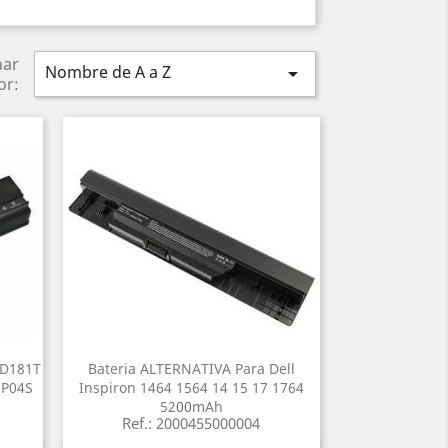
nar
Nombre de A a Z

or:
 D181T
Bateria ALTERNATIVA Para Dell
 P04S
Inspiron 1464 1564 14 15 17 1764
5200mAh
Ref.: 2000455000004