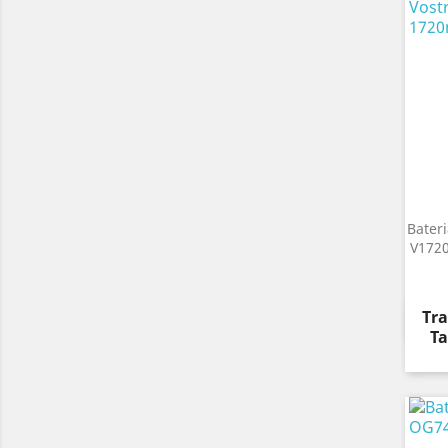
Bater
V1720
Pre
Tra
Ta