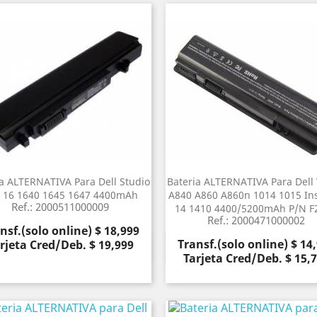
ia ALTERNATIVA Para Dell Studio
Bateria ALTERNATIVA Para Dell 
 16 1640 1645 1647 4400mAh
A840 A860 A860n 1014 1015 In
Ref.: 2000511000009
14 1410 4400/5200mAh P/N F
Ref.: 2000471000002
cio
nsf.(solo online) $ 18,999
Precio
Transf.(solo online) $ 14
rjeta Cred/Deb. $ 19,999
Vista rápida
Vista rápida


Tarjeta Cred/Deb. $ 15,