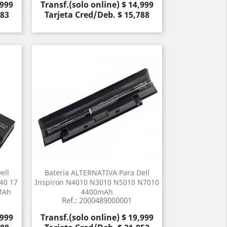
Precio
,999
Transf.(solo online) $ 14,999
Vista rápida

683
Tarjeta Cred/Deb. $ 15,788
ell
Bateria ALTERNATIVA Para Dell
40 17
Inspiron N4010 N3010 N5010 N7010
MAh
4400mAh
Ref.: 2000489000001
Precio
,999
Transf.(solo online) $ 19,999
Vista rápida
