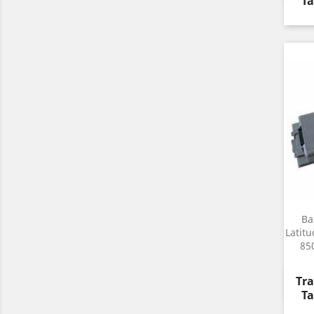
Ta
Ba
Latit
85
Pre
Tra
Ta