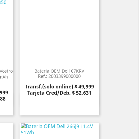
Vostro
Bateria OEM Dell 07KRV
Ref.: 2003399000000
0mAh
Precio
Transf.(solo online) $ 49,999
,999
Tarjeta Cred/Deb. $ 52,631
788
Vista rápida
