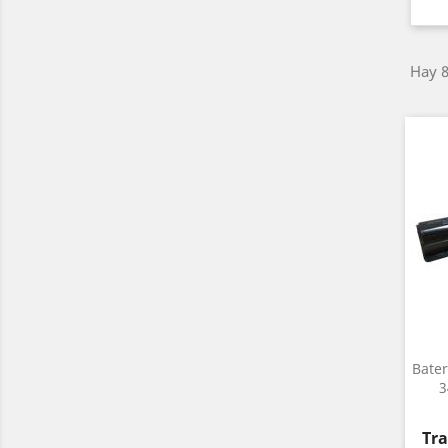
Hay 8
Bater
3
Pre
Tra