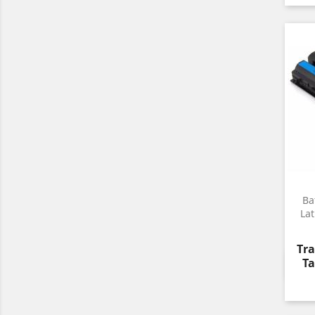
Ba
La
Pre
Tra
Ta