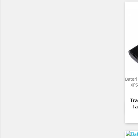
Bater
XPS
Pre
Tra
Ta