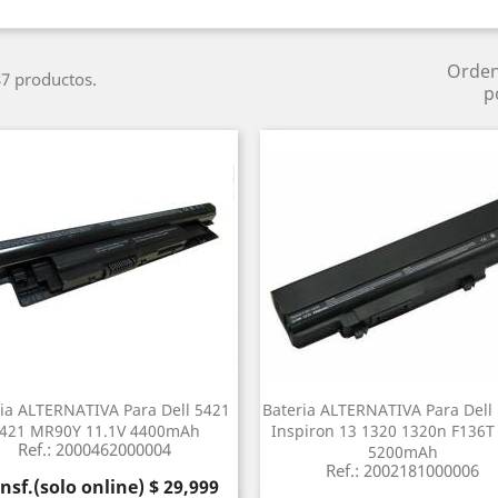
Orde
7 productos.
p
ia ALTERNATIVA Para Dell 5421
Bateria ALTERNATIVA Para Dell
421 MR90Y 11.1V 4400mAh
Inspiron 13 1320 1320n F136T
Ref.: 2000462000004
5200mAh
Ref.: 2002181000006
cio
nsf.(solo online) $ 29,999