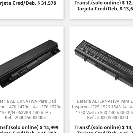
Precio
Transf.(solo online) $ 12
rjeta Cred/Deb. $ 31,578
Vista rápida
Vista rápida


Tarjeta Cred/Deb. $ 13,
teria ALTERNATIVA Para Dell
Bateria ALTERNATIVA Para D
ron 1470 1470n 14z 1570 1570n
Inspiron 1525 1526 1545 14 14
15z P/N 062VRR 4400mAh
1750 Vostro 500 4400/4800 
Ref.: 2000456000003
Ref.: 2000459000000
cio
Precio
nsf.(solo online) $ 14,999
Transf.(solo online) $ 14
Vista rápida
Vista rápida

