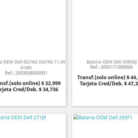
ia OEM Dell 0G74G OG74G 11.4V
Bateria OEM Dell 0VRX0J
Ref.: 2003171000006
41Wh
Ref.: 2003008000001
Precio
Transf.(solo online) $ 44
cio
nsf.(solo online) $ 32,999
Tarjeta Cred/Deb. $ 47,
rjeta Cred/Deb. $ 34,736
Vista rápida
Vista rápida

