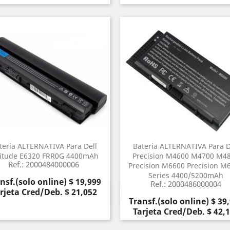
teria ALTERNATIVA Para Dell
Bateria ALTERNATIVA Para D
titude E6320 FRR0G 4400mAh
Precision M4600 M4700 M4
Ref.: 2000484000006
Precision M6600 Precision M
Series 4400/5200mAh
cio
nsf.(solo online) $ 19,999
Ref.: 2000486000004
rjeta Cred/Deb. $ 21,052
Vista rápida
Vista rápida


Precio
Transf.(solo online) $ 39
Tarjeta Cred/Deb. $ 42,