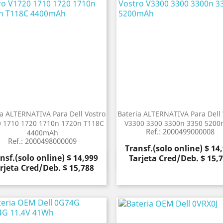
ia ALTERNATIVA Para Dell Vostro
Bateria ALTERNATIVA Para Dell 
 1710 1720 1710n 1720n T118C
V3300 3300 3300n 3350 520
Ref.: 2000499000008
4400mAh
Ref.: 2000498000009
Precio
Transf.(solo online) $ 14
cio
nsf.(solo online) $ 14,999
Tarjeta Cred/Deb. $ 15,
Vista rápida
Vista rápida


rjeta Cred/Deb. $ 15,788