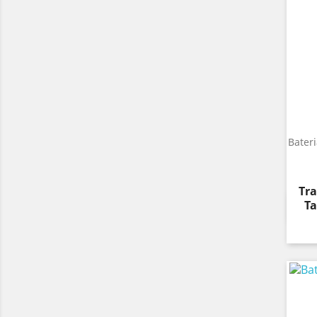
Bater
Pre
Tra
Ta