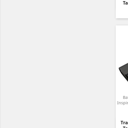
Ta
Ba
Inspi
Pre
Tra