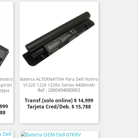
Vostro
Bateria ALTERNATIVA Para Dell Vostro
spiron
V1220 1220 1220n Series 4400mAh
Ref.: 2000494000003
286H
Precio
Transf.(solo online) $ 14,999
,999
Tarjeta Cred/Deb. $ 15,788
Vista rápida

788