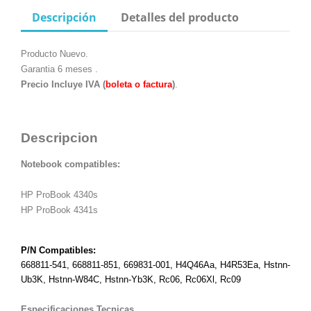
Descripción
Detalles del producto
Producto Nuevo.
Garantia 6 meses .
Precio Incluye IVA (
boleta o factura
)
.
Descripcion
Notebook compatibles:
HP ProBook 4340s
HP ProBook 4341s
P/N Compatibles:
668811-541, 668811-851, 669831-001, H4Q46Aa, H4R53Ea, Hstnn-
Ub3K, Hstnn-W84C, Hstnn-Yb3K, Rc06, Rc06Xl, Rc09
Especificaciones Tecnicas