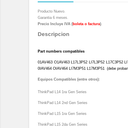
Producto Nuevo.
Garantia 6 meses.
Precio Incluye IVA (
boleta o factura
)
.
Descripcion
Part numbers compatibles
01AV463 O1AV463 L17L3P52 LI7L3P52 L17C3P52 LI
0IAV464 OIAV464 LI7M3P51 L17M3P51 (debe probarse 
Equipos Compatibles (entre otros):
ThinkPad L14 1ra Gen Series
ThinkPad L14 2nd Gen Series
ThinkPad L15 1ra Gen Series
ThinkPad L15 2da Gen Series