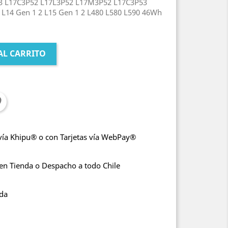
 L17C3P52 L17L3P52 L17M3P52 L17C3P53
L14 Gen 1 2 L15 Gen 1 2 L480 L580 L590 46Wh
AL CARRITO
vía Khipu® o con Tarjetas vía WebPay®
 en Tienda o Despacho a todo Chile
nda