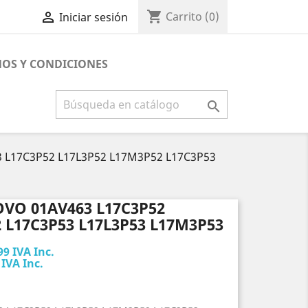
shopping_cart

Carrito
(0)
Iniciar sesión
OS Y CONDICIONES

3 L17C3P52 L17L3P52 L17M3P52 L17C3P53
VO 01AV463 L17C3P52
 L17C3P53 L17L3P53 L17M3P53
99 IVA Inc.
 IVA Inc.