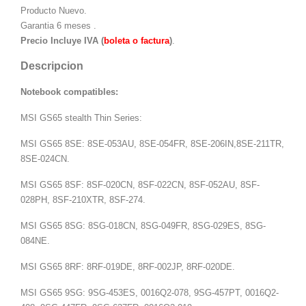
Producto Nuevo.
Garantia 6 meses .
Precio Incluye IVA (
boleta o factura
)
.
Descripcion
Notebook compatibles:
MSI GS65 stealth Thin Series:
MSI GS65 8SE: 8SE-053AU, 8SE-054FR, 8SE-206IN,8SE-211TR,
8SE-024CN.
MSI GS65 8SF: 8SF-020CN, 8SF-022CN, 8SF-052AU, 8SF-
028PH, 8SF-210XTR, 8SF-274.
MSI GS65 8SG: 8SG-018CN, 8SG-049FR, 8SG-029ES, 8SG-
084NE.
MSI GS65 8RF: 8RF-019DE, 8RF-002JP, 8RF-020DE.
MSI GS65 9SG: 9SG-453ES, 0016Q2-078, 9SG-457PT, 0016Q2-