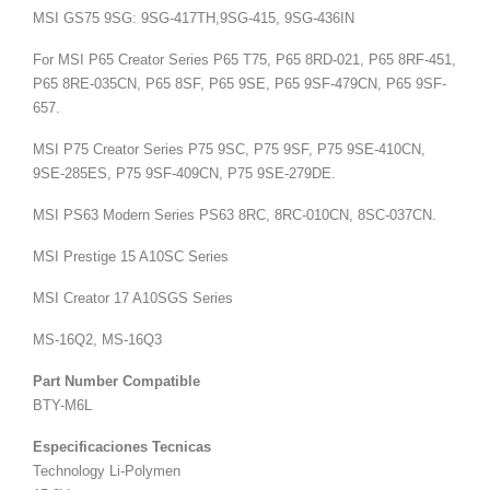
MSI GS75 9SG: 9SG-417TH,9SG-415, 9SG-436IN
For MSI P65 Creator Series P65 T75, P65 8RD-021, P65 8RF-451,
P65 8RE-035CN, P65 8SF, P65 9SE, P65 9SF-479CN, P65 9SF-
657.
MSI P75 Creator Series P75 9SC, P75 9SF, P75 9SE-410CN,
9SE-285ES, P75 9SF-409CN, P75 9SE-279DE.
MSI PS63 Modern Series PS63 8RC, 8RC-010CN, 8SC-037CN.
MSI Prestige 15 A10SC Series
MSI Creator 17 A10SGS Series
MS-16Q2, MS-16Q3
Part Number Compatible
BTY-M6L
Especificaciones Tecnicas
Technology Li-Polymen