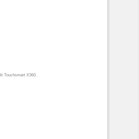
lit Touchsmart X360
.
.