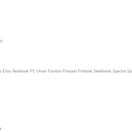
.
q.
e Envy Notebook PC Omen Pavilion Presario Probook Sleekbook Spectre Sp
0