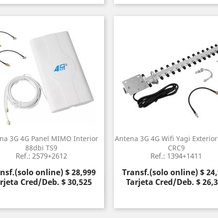
na 3G 4G Panel MIMO Interior
Antena 3G 4G Wifi Yagi Exterior
88dbi TS9
CRC9
Ref.: 2579+2612
Ref.: 1394+1411
cio
Precio
nsf.(solo online) $ 28,999
Transf.(solo online) $ 24
rjeta Cred/Deb. $ 30,525
Tarjeta Cred/Deb. $ 26,
Vista rápida
Vista rápida

