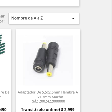
nar
Nombre de A a Z

or:
bre De
Adaptador De 5.5x2.5mm Hembra A
m
5.5x1.7mm Macho
Ref.: 2002422000000
Precio
,490
Transf.(solo online) $ 2,999