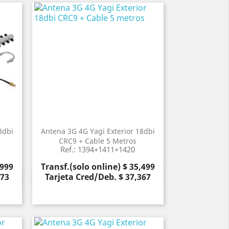
8dbi
Antena 3G 4G Yagi Exterior 18dbi
CRC9 + Cable 5 Metros
Ref.: 1394+1411+1420
Precio
,999
Transf.(solo online) $ 35,499
473
Tarjeta Cred/Deb. $ 37,367
Vista rápida
