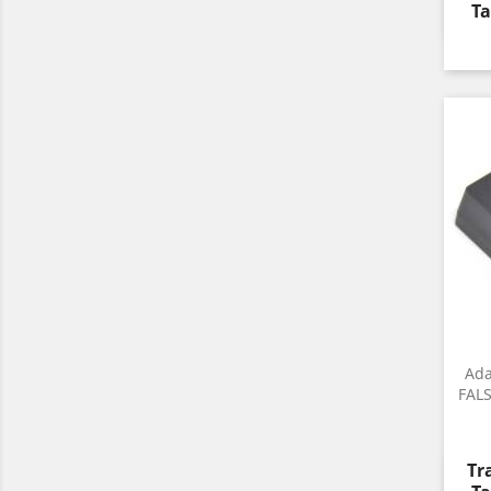
Ta
Ada
FALS
Pr
Tr