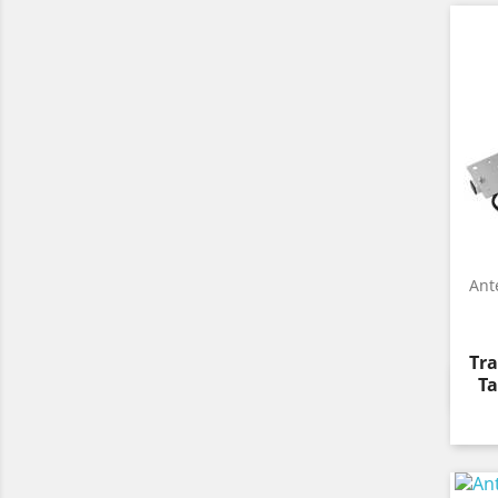
Ant
Pre
Tra
Ta