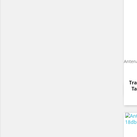
Antena
Pre
Tra
Ta