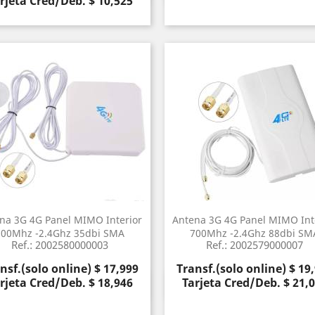
rjeta Cred/Deb. $ 10,525
na 3G 4G Panel MIMO Interior
Antena 3G 4G Panel MIMO Int
700Mhz -2.4Ghz 35dbi SMA
700Mhz -2.4Ghz 88dbi SM
Ref.: 2002580000003
Ref.: 2002579000007
cio
Precio
nsf.(solo online) $ 17,999
Transf.(solo online) $ 19
rjeta Cred/Deb. $ 18,946
Tarjeta Cred/Deb. $ 21,
Vista rápida
Vista rápida

