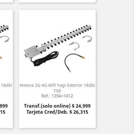
 18dbi
Antena 3G 4G Wifi Yagi Exterior 18dbi
TS9
Ref.: 1394+1412
Precio
,999
Transf.(solo online) $ 24,999
315
Tarjeta Cred/Deb. $ 26,315
Vista rápida
