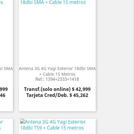
bi SMA
Antena 3G 4G Yagi Exterior 18dbi SMA
+ Cable 15 Metros
Ref.: 1394+2333+1418
Precio
,999
Transf.(solo online) $ 42,999
946
Tarjeta Cred/Deb. $ 45,262
Vista rápida
