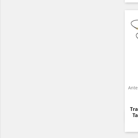
Ante
Pre
Tra
Ta