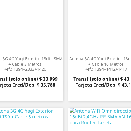
 3G 4G Yagi Exterior 18dbi SMA
Antena 3G 4G Yagi Exterior 18d
+ Cable 5 Metros
+ Cable 10 Metros
Ref.: 1394+2333+1420
Ref.: 1394+1412+1417
cio
Precio
nsf.(solo online) $ 33,999
Transf.(solo online) $ 40
rjeta Cred/Deb. $ 35,788
Tarjeta Cred/Deb. $ 43,
Vista rápida
Vista rápida

