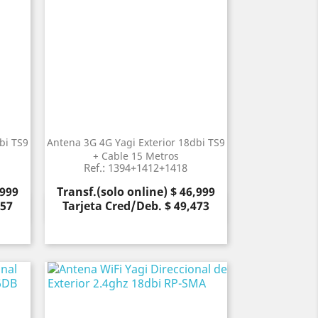
bi TS9
Antena 3G 4G Yagi Exterior 18dbi TS9
+ Cable 15 Metros
Ref.: 1394+1412+1418
Precio
,999
Transf.(solo online) $ 46,999
157
Tarjeta Cred/Deb. $ 49,473
Vista rápida
