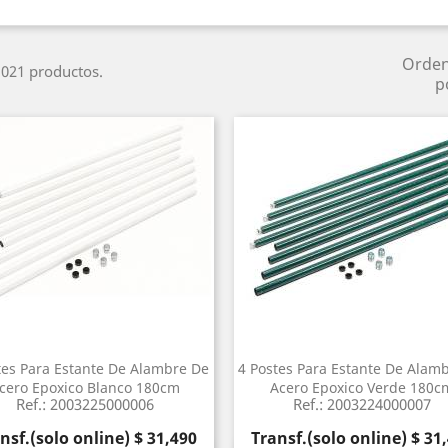
Orde
021 productos.
p
tes Para Estante De Alambre De
4 Postes Para Estante De Alam
cero Epoxico Blanco 180cm
Acero Epoxico Verde 180c
Ref.: 2003225000006
Ref.: 2003224000007
cio
Precio
nsf.(solo online) $ 31,490
Transf.(solo online) $ 31