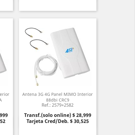
erior
Antena 3G 4G Panel MIMO Interior
A
88dbi CRC9
Ref.: 2579+2582
Precio
,999
Transf.(solo online) $ 28,999
052
Tarjeta Cred/Deb. $ 30,525
Vista rápida
