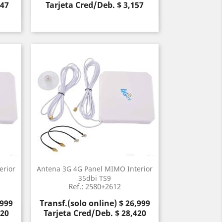
147
Tarjeta Cred/Deb. $ 3,157
Vista rápida

erior
Antena 3G 4G Panel MIMO Interior
35dbi TS9
Ref.: 2580+2612
Precio
,999
Transf.(solo online) $ 26,999
420
Tarjeta Cred/Deb. $ 28,420
Vista rápida
