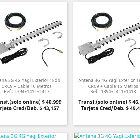
ena 3G 4G Yagi Exterior 18dbi
Antena 3G 4G Yagi Exterior 1
CRC9 + Cable 10 Metros
CRC9 + Cable 15 Metros
Ref.: 1394+1411+1417
Ref.: 1394+1411+1418
cio
Precio
nsf.(solo online) $ 40,999
Transf.(solo online) $ 46
rjeta Cred/Deb. $ 43,157
Tarjeta Cred/Deb. $ 49,
Vista rápida
Vista rápida

