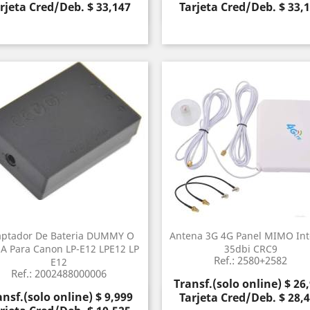
rjeta Cred/Deb. $ 33,147
Tarjeta Cred/Deb. $ 33,
Vista rápida
Vista rápida


ptador De Bateria DUMMY O
Antena 3G 4G Panel MIMO Int
A Para Canon LP-E12 LPE12 LP
35dbi CRC9
Ref.: 2580+2582
E12
Ref.: 2002488000006
Precio
Transf.(solo online) $ 26
ecio
ansf.(solo online) $ 9,999
Tarjeta Cred/Deb. $ 28,
Vista rápida
Vista rápida

