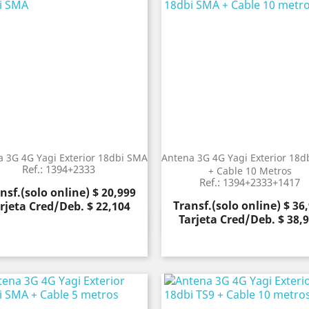
 3G 4G Yagi Exterior 18dbi SMA
Antena 3G 4G Yagi Exterior 18d
Ref.: 1394+2333
+ Cable 10 Metros
Ref.: 1394+2333+1417
cio
nsf.(solo online) $ 20,999
Precio
Transf.(solo online) $ 36
rjeta Cred/Deb. $ 22,104
Tarjeta Cred/Deb. $ 38,
Vista rápida
Vista rápida

