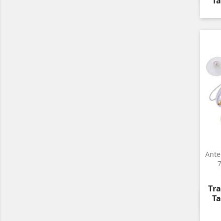
Ta
Ante
Pre
Tra
Ta