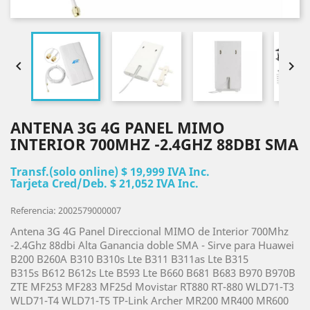


ANTENA 3G 4G PANEL MIMO
INTERIOR 700MHZ -2.4GHZ 88DBI SMA
Transf.(solo online) $ 19,999 IVA Inc.
Tarjeta Cred/Deb. $ 21,052 IVA Inc.
Referencia: 2002579000007
Antena 3G 4G Panel Direccional MIMO de Interior 700Mhz
-2.4Ghz 88dbi Alta Ganancia doble SMA - Sirve para Huawei
B200 B260A B310 B310s Lte B311 B311as Lte B315
B315s B612 B612s Lte B593 Lte B660 B681 B683 B970 B970B
ZTE MF253 MF283 MF25d Movistar RT880 RT-880 WLD71-T3
WLD71-T4 WLD71-T5 TP-Link Archer MR200 MR400 MR600