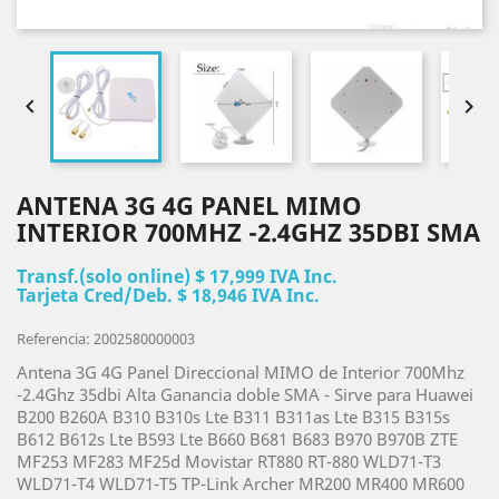


ANTENA 3G 4G PANEL MIMO
INTERIOR 700MHZ -2.4GHZ 35DBI SMA
Transf.(solo online) $ 17,999 IVA Inc.
Tarjeta Cred/Deb. $ 18,946 IVA Inc.
Referencia: 2002580000003
Antena 3G 4G Panel Direccional MIMO de Interior 700Mhz
-2.4Ghz 35dbi Alta Ganancia doble SMA - Sirve para Huawei
B200 B260A B310 B310s Lte B311 B311as Lte B315 B315s
B612 B612s Lte B593 Lte B660 B681 B683 B970 B970B ZTE
MF253 MF283 MF25d Movistar RT880 RT-880 WLD71-T3
WLD71-T4 WLD71-T5 TP-Link Archer MR200 MR400 MR600