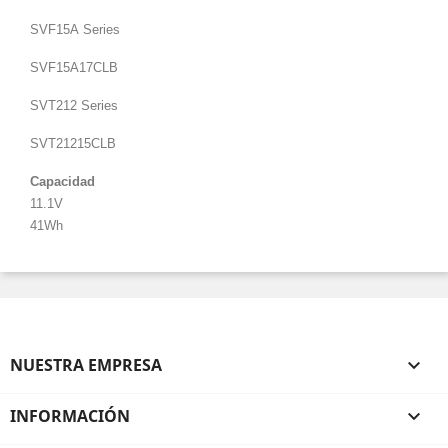
SVF15A
Series
SVF15A17CLB
SVT212 Series
SVT21215CLB
Capacidad
11.1V
41Wh
NUESTRA EMPRESA

INFORMACIÓN
