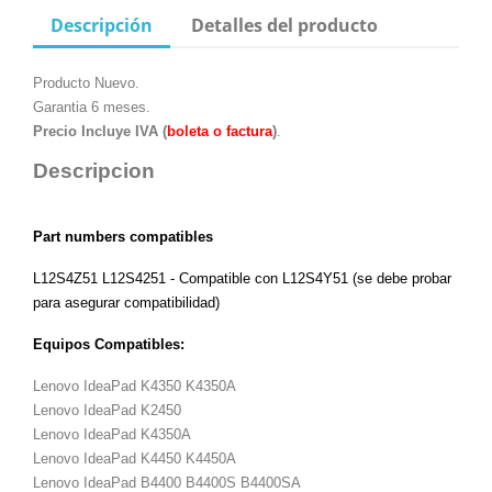
Descripción
Detalles del producto
Producto Nuevo.
Garantia 6 meses.
Precio Incluye IVA (
boleta o factura
)
.
Descripcion
Part numbers compatibles
L12S4Z51
L12S4251
- Compatible con L12S4Y51
(se debe probar
para asegurar compatibilidad)
Equipos Compatibles:
Lenovo IdeaPad K4350 K4350A
Lenovo IdeaPad K2450
Lenovo IdeaPad K4350A
Lenovo IdeaPad K4450 K4450A
Lenovo IdeaPad B4400 B4400S B4400SA