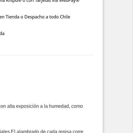
vía Khipu® o con Tarjetas vía WebPay®
 en Tienda o Despacho a todo Chile
nda
s con alta exposición a la humedad, como
ciales.El alambrado de cada repisa corre