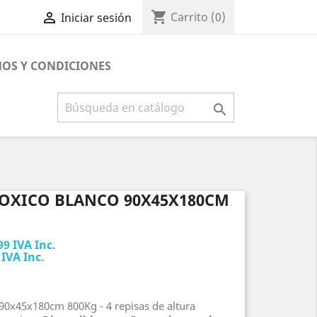
shopping_cart

Carrito
(0)
Iniciar sesión
OS Y CONDICIONES

POXICO BLANCO 90X45X180CM
99 IVA Inc.
 IVA Inc.
90x45x180cm 800Kg - 4 repisas de altura