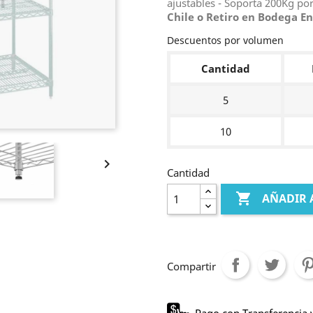
ajustables - Soporta 200Kg por
Chile o Retiro en Bodega
En
Descuentos por volumen
Cantidad
5
10

Cantidad

AÑADIR 
Compartir