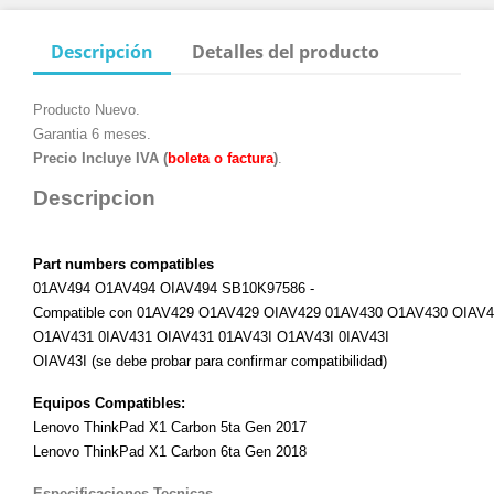
Descripción
Detalles del producto
Producto Nuevo.
Garantia 6 meses.
Precio Incluye IVA (
boleta o factura
)
.
Descripcion
Part numbers compatibles
01AV494
O1AV494
OIAV494 SB10K97586 -
Compatible
con 01AV429
O1
AV429
OI
AV429
01AV430
O1
AV430
OI
AV4
O
1AV431
0IAV431 OI
AV431
01AV43I O
1AV43I
0IAV43I
OI
AV43I
(se debe probar para confirmar compatibilidad)
Equipos Compatibles:
Lenovo ThinkPad X1 Carbon 5ta Gen 2017
Lenovo ThinkPad X1 Carbon 6ta Gen 2018
Especificaciones Tecnicas