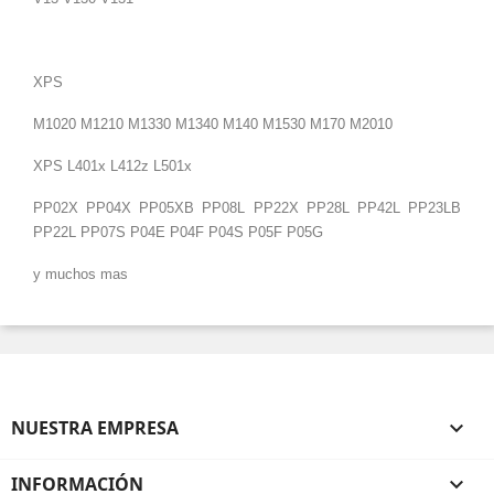
XPS
M1020 M1210 M1330 M1340 M140 M1530 M170 M2010
XPS L401x L412z L501x
PP02X PP04X PP05XB PP08L PP22X PP28L PP42L
PP23LB
PP22L PP07S P04E P04F P04S P05F P05G
y muchos mas
NUESTRA EMPRESA

INFORMACIÓN
