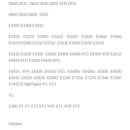
D600 D610 D620 D630 D630 XFR D631
D800 D810 D820 D830
E4200 E4300 E4310
E5250 E5270 E5400 E5410 E5420 E5430 E5440 E5450
E5470 E5500 E5510 E5520 E5530 E5540 E5550 E5570
E6220 E6230 E6320 E6330 E6400 E6400 ATG E6400 XFR E6410
E6410 ATG E6420 E6420 ATG
E6420 XFR E6430 E6430 ATG E6430s E6430u E6440 E6500
E6510 E6520 E6530 E6540 E7240 E7250 E7270 E7440 E7450
E7470 E7480
Tablet PC XT2
X1
X300 XT XT XT2 XT2 XFR XT2 XFR XT3
Optiplex