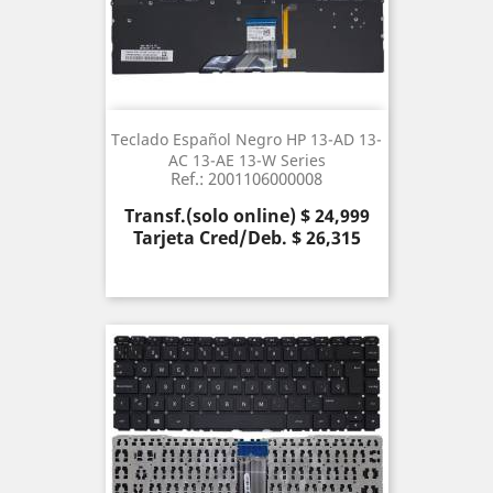
Teclado Español Negro HP 13-AD 13-
AC 13-AE 13-W Series
Ref.: 2001106000008
Precio
Transf.(solo online) $ 24,999
Tarjeta Cred/Deb. $ 26,315