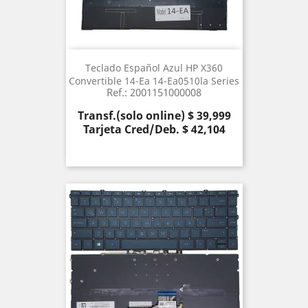
Teclado Español Azul HP X360
Convertible 14-Ea 14-Ea0510la Series
Ref.: 2001151000008
Precio
Transf.(solo online) $ 39,999
Tarjeta Cred/Deb. $ 42,104