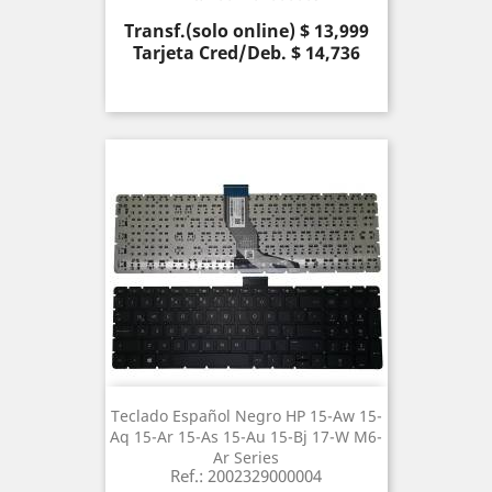
Precio
Transf.(solo online) $ 13,999
Tarjeta Cred/Deb. $ 14,736
Teclado Español Negro HP 15-Aw 15-
Aq 15-Ar 15-As 15-Au 15-Bj 17-W M6-
Ar Series
Ref.: 2002329000004