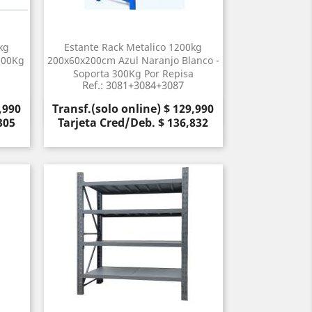
kg
Estante Rack Metalico 1200kg
300Kg
200x60x200cm Azul Naranjo Blanco -
Soporta 300Kg Por Repisa
Ref.: 3081+3084+3087
Precio
,990
Transf.(solo online) $ 129,990
Vista rápida

305
Tarjeta Cred/Deb. $ 136,832