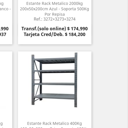
kg
Estante Rack Metalico 2000kg
anco -
200x50x200cm Azul - Soporta 500Kg
a
Por Repisa
Ref.: 3272+3273+3274
Precio
,990
Transf.(solo online) $ 174,990
Vista rápida

937
Tarjeta Cred/Deb. $ 184,200
Kg
Estante Rack Metalico 400Kg