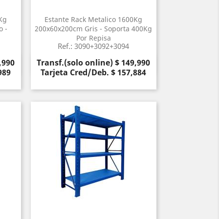
Kg
Estante Rack Metalico 1600Kg
o -
200x60x200cm Gris - Soporta 400Kg
a
Por Repisa
Ref.: 3090+3092+3094
Precio
,990
Transf.(solo online) $ 149,990
Vista rápida

989
Tarjeta Cred/Deb. $ 157,884