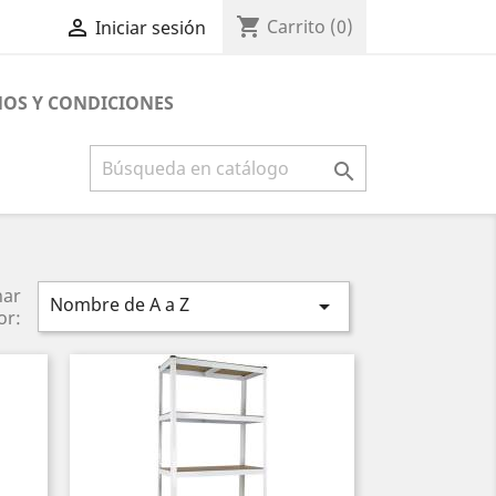
shopping_cart

Carrito
(0)
Iniciar sesión
OS Y CONDICIONES

nar
Nombre de A a Z

or: