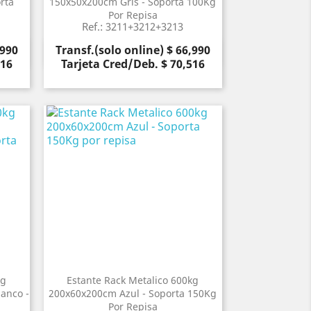
rta
150x50x200cm Gris - Soporta 100Kg
Por Repisa
Ref.: 3211+3212+3213
Precio
,990
Transf.(solo online) $ 66,990
Vista rápida

516
Tarjeta Cred/Deb. $ 70,516
kg
Estante Rack Metalico 600kg
anco -
200x60x200cm Azul - Soporta 150Kg
a
Por Repisa