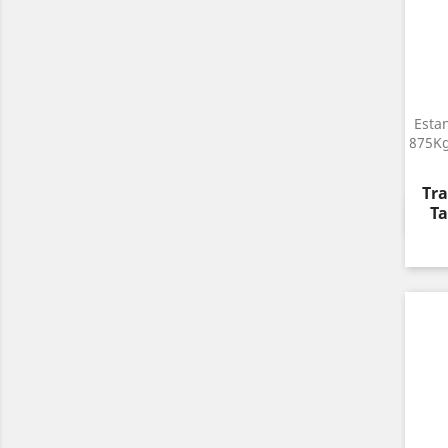
Esta
875Kg
Pre
Tra
Ta