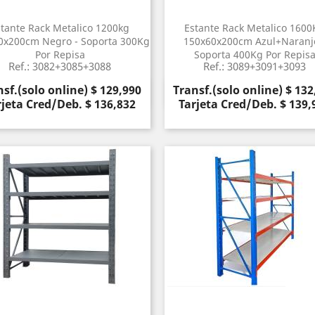
stante Rack Metalico 1200kg
Estante Rack Metalico 1600
0x200cm Negro - Soporta 300Kg
150x60x200cm Azul+naranj
Por Repisa
Soporta 400Kg Por Repis
Ref.: 3082+3085+3088
Ref.: 3089+3091+3093
cio
Precio
sf.(solo online) $ 129,990
Transf.(solo online) $ 132
Vista rápida
Vista rápida


rjeta Cred/Deb. $ 136,832
Tarjeta Cred/Deb. $ 139,