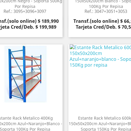
0x200cm Negro - Soporta 500Kg
150x50x200cm Blanco - Sopo
Por Repisa
100Kg Por Repisa
Ref.: 3095+3096+3097
Ref.: 3047+3051+3053
cio
Precio
sf.(solo online) $ 189,990
Transf.(solo online) $ 66
Vista rápida
Vista rápida


rjeta Cred/Deb. $ 199,989
Tarjeta Cred/Deb. $ 70,
stante Rack Metalico 400Kg
Estante Rack Metalico 600
0x200cm Azul+naranjo+blanco -
150x50x200cm Azul+naranjo+bl
Soporta 100Kg Por Repisa
Soporta 150Kg Por Repis