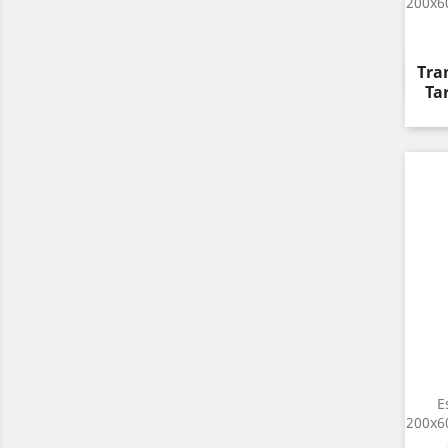
200x6
Pre
Tran
Ta
E
200x6