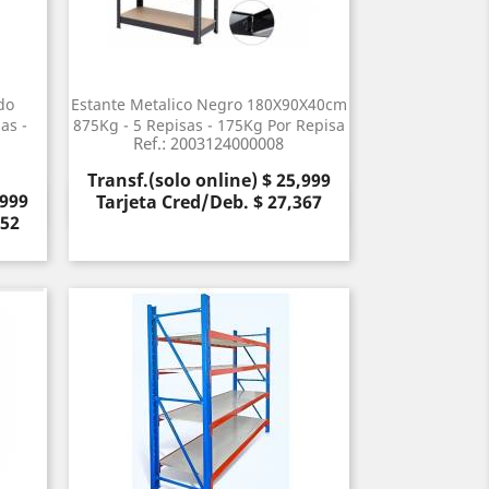
do
Estante Metalico Negro 180X90X40cm
as -
875Kg - 5 Repisas - 175Kg Por Repisa
Ref.: 2003124000008
Precio
Transf.(solo online) $ 25,999
,999
Tarjeta Cred/Deb. $ 27,367
Vista rápida

052