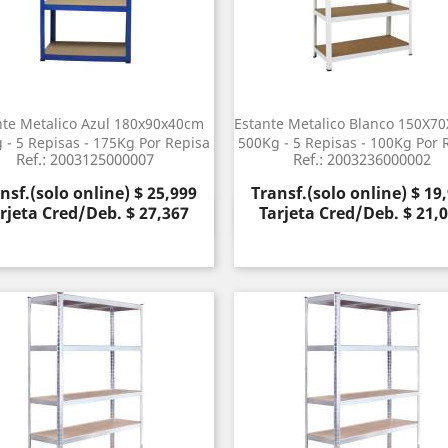
nte Metalico Azul 180x90x40cm
Estante Metalico Blanco 150X7
 - 5 Repisas - 175Kg Por Repisa
500Kg - 5 Repisas - 100Kg Por 
Ref.: 2003125000007
Ref.: 2003236000002
cio
Precio
nsf.(solo online) $ 25,999
Transf.(solo online) $ 19
rjeta Cred/Deb. $ 27,367
Tarjeta Cred/Deb. $ 21,
Vista rápida
Vista rápida

