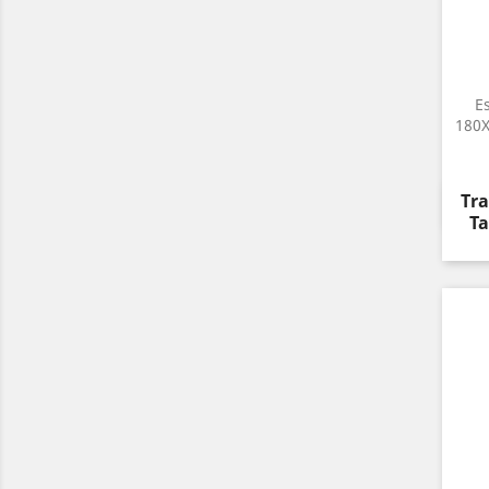
E
180X
Pre
Tra
Ta