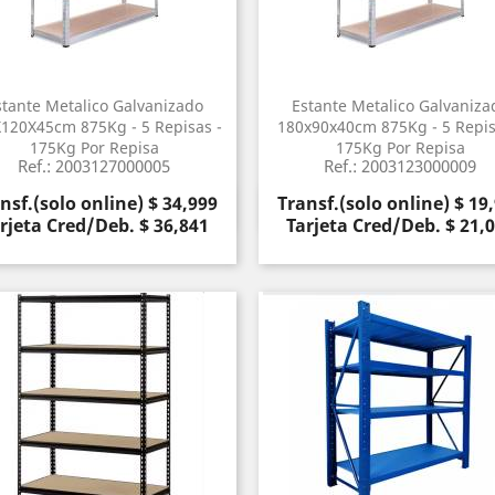
stante Metalico Galvanizado
Estante Metalico Galvaniza
120X45cm 875Kg - 5 Repisas -
180x90x40cm 875Kg - 5 Repis
175Kg Por Repisa
175Kg Por Repisa
Ref.: 2003127000005
Ref.: 2003123000009
cio
Precio
nsf.(solo online) $ 34,999
Transf.(solo online) $ 19
Vista rápida
Vista rápida


rjeta Cred/Deb. $ 36,841
Tarjeta Cred/Deb. $ 21,