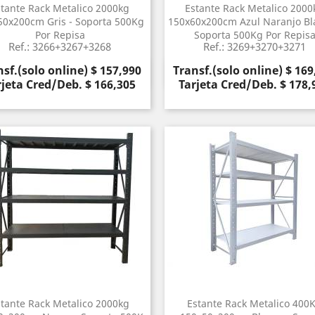
stante Rack Metalico 2000kg
Estante Rack Metalico 2000
50x200cm Gris - Soporta 500Kg
150x60x200cm Azul Naranjo Bl
Por Repisa
Soporta 500Kg Por Repis
Ref.: 3266+3267+3268
Ref.: 3269+3270+3271
cio
Precio
sf.(solo online) $ 157,990
Transf.(solo online) $ 169
Vista rápida
Vista rápida


rjeta Cred/Deb. $ 166,305
Tarjeta Cred/Deb. $ 178,
stante Rack Metalico 2000kg
Estante Rack Metalico 400