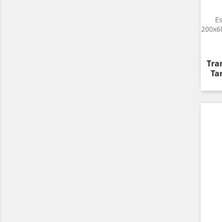
E
200x6
Pre
Tran
Ta