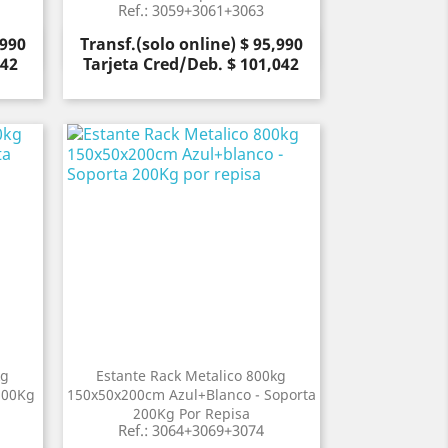
Ref.: 3059+3061+3063
Precio
,990
Transf.(solo online) $ 95,990
Vista rápida

042
Tarjeta Cred/Deb. $ 101,042
kg
Estante Rack Metalico 800kg
200Kg
150x50x200cm Azul+blanco - Soporta
200Kg Por Repisa
Ref.: 3064+3069+3074