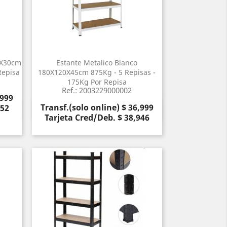
0X30cm
Estante Metalico Blanco
Repisa
180X120X45cm 875Kg - 5 Repisas -
175Kg Por Repisa
Ref.: 2003229000002
,999
Precio
Transf.(solo online) $ 36,999
052
Vista rápida

Tarjeta Cred/Deb. $ 38,946