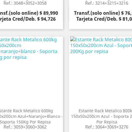
Ref.: 3048+3052+3058
Ref.: 3214+3215+3216
cio
Precio
nsf.(solo online) $ 89,990
Transf.(solo online) $ 76
Vista rápida
Vista rápida


rjeta Cred/Deb. $ 94,726
Tarjeta Cred/Deb. $ 81,
stante Rack Metalico 600kg
Estante Rack Metalico 800
0x200cm Azul+naranjo+blanco -
150x50x200cm Azul - Soporta 
Soporta 150Kg Por Repisa
Por Repisa
Ref.: 3059+3060+3062
Ref.: 3064+3069+3276