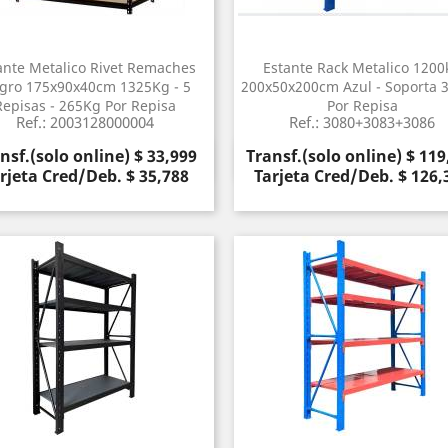
ante Metalico Rivet Remaches
Estante Rack Metalico 1200
gro 175x90x40cm 1325Kg - 5
200x50x200cm Azul - Soporta 
Repisas - 265Kg Por Repisa
Por Repisa
Ref.: 2003128000004
Ref.: 3080+3083+3086
cio
Precio
nsf.(solo online) $ 33,999
Transf.(solo online) $ 119
Vista rápida
Vista rápida


rjeta Cred/Deb. $ 35,788
Tarjeta Cred/Deb. $ 126,