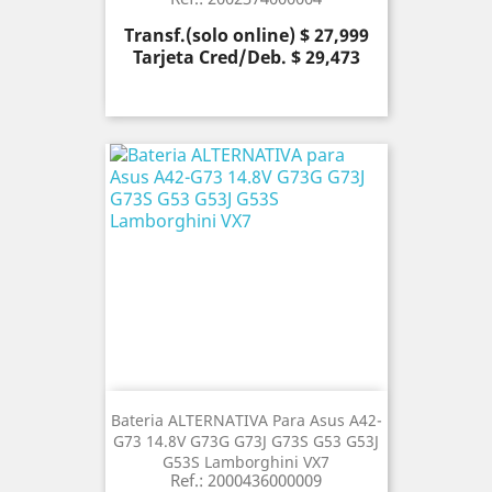
Precio
Transf.(solo online) $ 27,999
Tarjeta Cred/Deb. $ 29,473
Bateria ALTERNATIVA Para Asus A42-
G73 14.8V G73G G73J G73S G53 G53J
G53S Lamborghini VX7
Ref.: 2000436000009