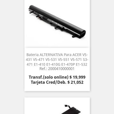
Bateria ALTERNATIVA Para ACER V5-
431 V5-471 V5-531 V5-551 V5-571 S3-
471 E1-410 E1-410G E1-470P E1-532
Ref.: 2000410000001
Precio
Transf.(solo online) $ 19,999
Tarjeta Cred/Deb. $ 21,052