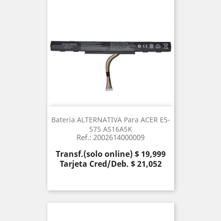
Bateria ALTERNATIVA Para ACER E5-
575 AS16A5K
Ref.: 2002614000009
Precio
Transf.(solo online) $ 19,999
Tarjeta Cred/Deb. $ 21,052