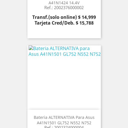
A41N1424 14.4V
Ref.: 2002376000002
Precio
Transf.(solo online) $ 14,999
Tarjeta Cred/Deb. $ 15,788
Bateria ALTERNATIVA Para Asus
A41N1501 GL752 N552 N752
Ref.: 2002374000004