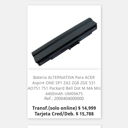
Bateria ALTERNATIVA Para ACER
Aspire ONE SP1 ZA3 ZG8 ZGE 531
AO751 751 Packard Bell Dot M MA MU
4400mAh UM09A75
Ref.: 2000404000000
Precio
Transf.(solo online) $ 14,999
Tarjeta Cred/Deb. $ 15,788