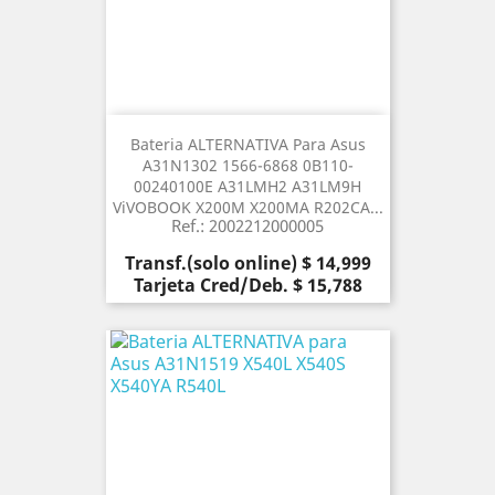
Bateria ALTERNATIVA Para Asus
A31N1302 1566-6868 0B110-
00240100E A31LMH2 A31LM9H
ViVOBOOK X200M X200MA R202CA...
Ref.: 2002212000005
Precio
Transf.(solo online) $ 14,999
Tarjeta Cred/Deb. $ 15,788