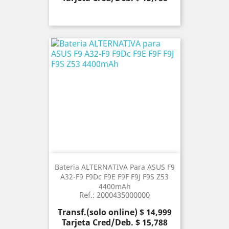
Bateria ALTERNATIVA Para ASUS F9
A32-F9 F9Dc F9E F9F F9J F9S Z53
4400mAh
Ref.: 2000435000000
Precio
Transf.(solo online) $ 14,999
Tarjeta Cred/Deb. $ 15,788