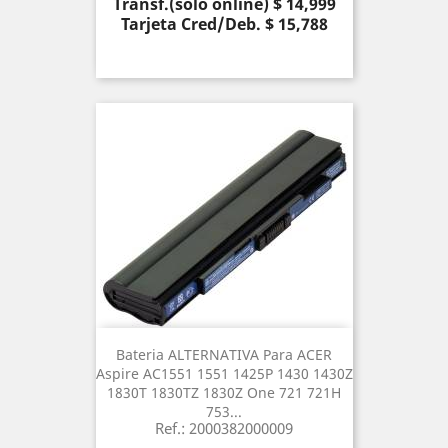
Precio
Transf.(solo online) $ 14,999
Tarjeta Cred/Deb. $ 15,788
Bateria ALTERNATIVA Para ACER
Aspire AC1551 1551 1425P 1430 1430Z
1830T 1830TZ 1830Z One 721 721H
753...
Ref.: 2000382000009