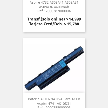
Aspire 4732 AS09A41 AS09A31
AS09A36 4400mAh
Ref.: 2000387000004
Precio
Transf.(solo online) $ 14,999
Tarjeta Cred/Deb. $ 15,788
Bateria ALTERNATIVA Para ACER
Aspire 4741 AS10D31
Ref.: 2000388000003