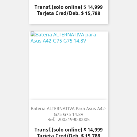
Precio
Transf.(solo online) $ 14,999
Tarjeta Cred/Deb. $ 15,788
Bateria ALTERNATIVA Para Asus A42-
G75 G75 14.8V
Ref.: 2002199000005
Precio
Transf.(solo online) $ 14,999
Tarjeta Cred/Deb. $ 15,788