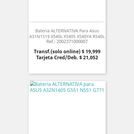
Bateria ALTERNATIVA Para Asus
A31N1519 X540L X540S X540YA R540L
Ref.: 2002371000007
Precio
Transf.(solo online) $ 19,999
Tarjeta Cred/Deb. $ 21,052