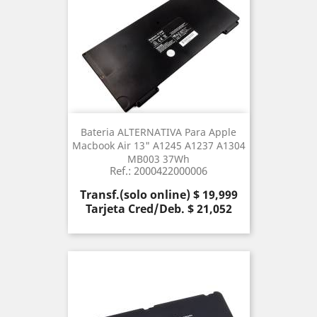
Bateria ALTERNATIVA Para Apple
Macbook Air 13" A1245 A1237 A1304
MB003 37Wh
Ref.: 2000422000006
Precio
Transf.(solo online) $ 19,999
Tarjeta Cred/Deb. $ 21,052