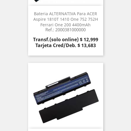
Bateria ALTERNATIVA Para ACER
Aspire 1810T 1410 One 752 752H
Ferrari One 200 4400mAh
Ref.: 2000381000000
Precio
Transf.(solo online) $ 12,999
Tarjeta Cred/Deb. $ 13,683