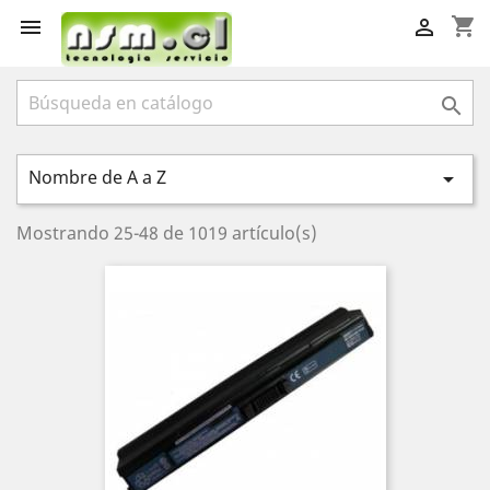
shopping_cart



Nombre de A a Z

Mostrando 25-48 de 1019 artículo(s)