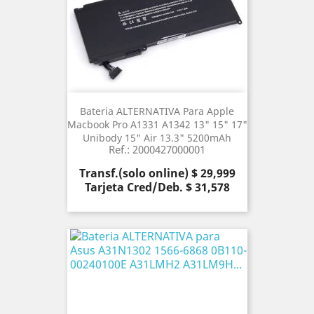
Bateria ALTERNATIVA Para Apple
Macbook Pro A1331 A1342 13" 15" 17"
Unibody 15" Air 13.3" 5200mAh
Ref.: 2000427000001
Precio
Transf.(solo online) $ 29,999
Tarjeta Cred/Deb. $ 31,578