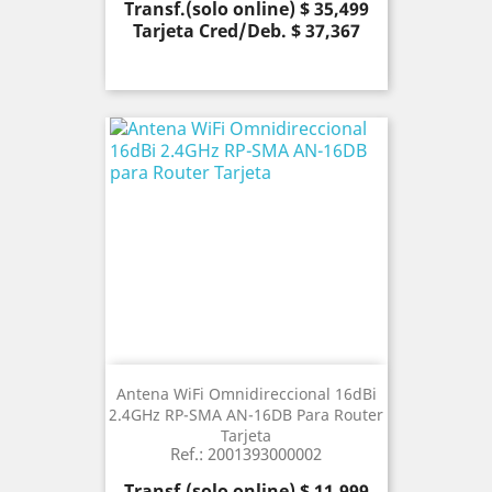
Precio
Transf.(solo online) $ 35,499
Tarjeta Cred/Deb. $ 37,367
Antena WiFi Omnidireccional 16dBi
2.4GHz RP-SMA AN-16DB Para Router
Tarjeta
Ref.: 2001393000002
Precio
Transf.(solo online) $ 11,999