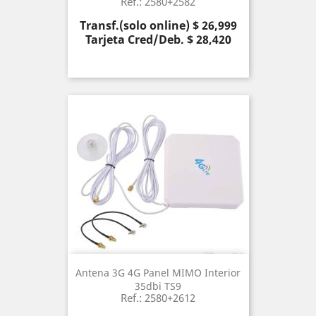
Ref.: 2580+2582
Precio
Transf.(solo online) $ 26,999
Tarjeta Cred/Deb. $ 28,420
Antena 3G 4G Panel MIMO Interior
35dbi TS9
Ref.: 2580+2612