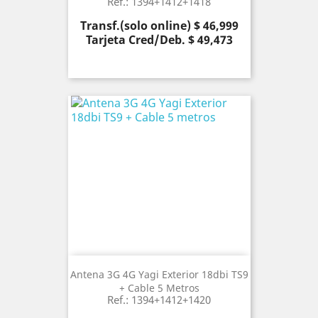
Ref.: 1394+1412+1418
Precio
Transf.(solo online) $ 46,999
Tarjeta Cred/Deb. $ 49,473
Antena 3G 4G Yagi Exterior 18dbi TS9
+ Cable 5 Metros
Ref.: 1394+1412+1420