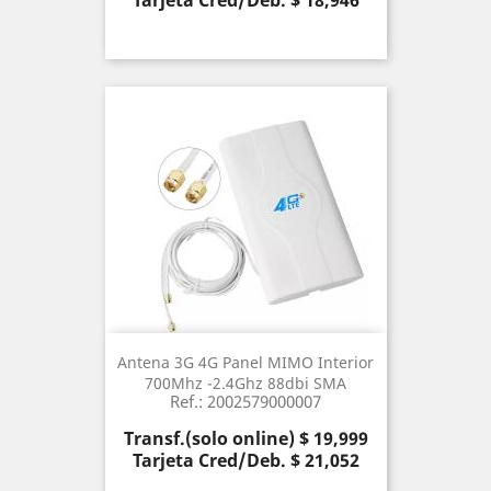
Tarjeta Cred/Deb. $ 18,946
Antena 3G 4G Panel MIMO Interior
700Mhz -2.4Ghz 88dbi SMA
Ref.: 2002579000007
Precio
Transf.(solo online) $ 19,999
Tarjeta Cred/Deb. $ 21,052