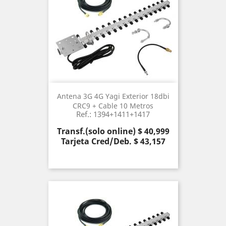
Antena 3G 4G Yagi Exterior 18dbi
CRC9 + Cable 10 Metros
Ref.: 1394+1411+1417
Precio
Transf.(solo online) $ 40,999
Tarjeta Cred/Deb. $ 43,157