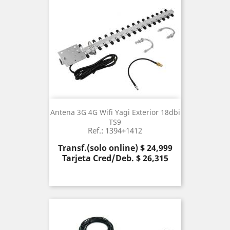
Antena 3G 4G Wifi Yagi Exterior 18dbi
TS9
Ref.: 1394+1412
Precio
Transf.(solo online) $ 24,999
Tarjeta Cred/Deb. $ 26,315