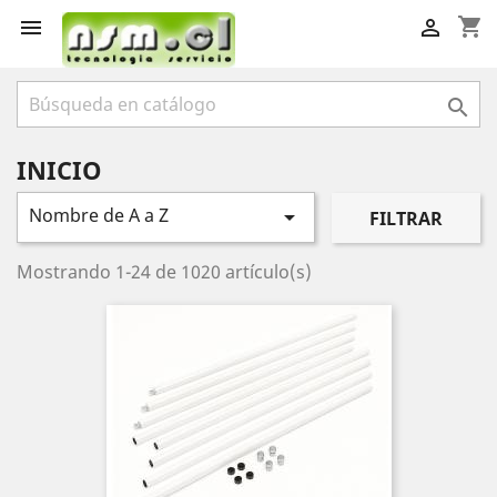
shopping_cart



INICIO
Nombre de A a Z

FILTRAR
Mostrando 1-24 de 1020 artículo(s)