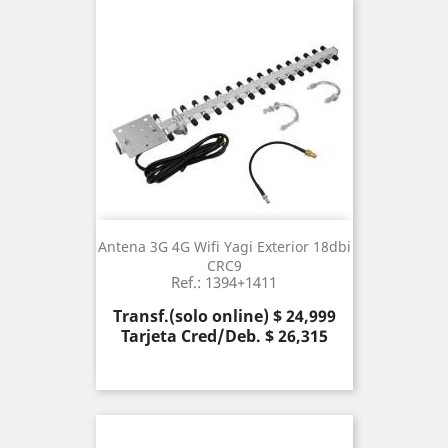
Antena 3G 4G Wifi Yagi Exterior 18dbi
CRC9
Ref.: 1394+1411
Precio
Transf.(solo online) $ 24,999
Tarjeta Cred/Deb. $ 26,315