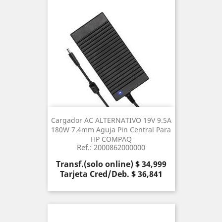
Cargador AC ALTERNATIVO 19V 9.5A
180W 7.4mm Aguja Pin Central Para
HP COMPAQ
Ref.: 2000862000000
Precio
Transf.(solo online) $ 34,999
Tarjeta Cred/Deb. $ 36,841