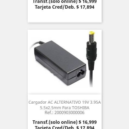
Precio
Transf.(solo online) $ 16,999
Tarjeta Cred/Deb. $ 17,894
Cargador AC ALTERNATIVO 19V 3.95A
5.5x2.5mm Para TOSHIBA
Ref.: 2000903000006
Precio
Transf.(solo online) $ 16,999
Tarjeta Cred/Deb. $ 17,894