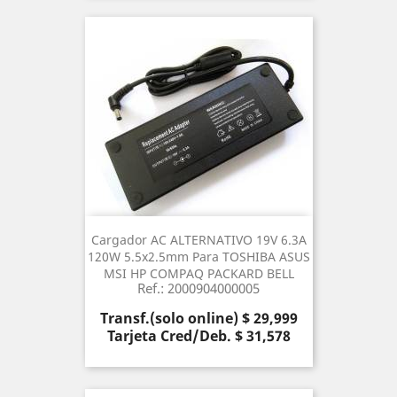
Cargador AC ALTERNATIVO 19V 6.3A
120W 5.5x2.5mm Para TOSHIBA ASUS
MSI HP COMPAQ PACKARD BELL
Ref.: 2000904000005
Precio
Transf.(solo online) $ 29,999
Tarjeta Cred/Deb. $ 31,578