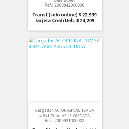
Bala Bullet
Ref.: 2000842000006
Precio
Transf.(solo online) $ 22,999
Tarjeta Cred/Deb. $ 24,209
Cargador AC ORIGINAL 12V 3A
4.8x1.7mm ASUS OLIDATA
Ref.: 2000921000002