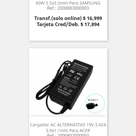
60W 5.5x3.5mm Para SAMSUNG
Ref.: 2000883000003
Precio
Transf.(solo online) $ 16,999
Tarjeta Cred/Deb. $ 17,894
Cargador AC ALTERNATIVO 19V 3.42A
3.0x1.1mm Para ACER
Ref.: 2000807000003