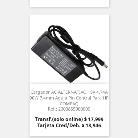
Cargador AC ALTERNATIVO 19V 4.74A
90W 7.4mm Aguja Pin Central Para HP
COMPAQ
Ref.: 2000855000000
Precio
Transf.(solo online) $ 17,999
Tarjeta Cred/Deb. $ 18,946