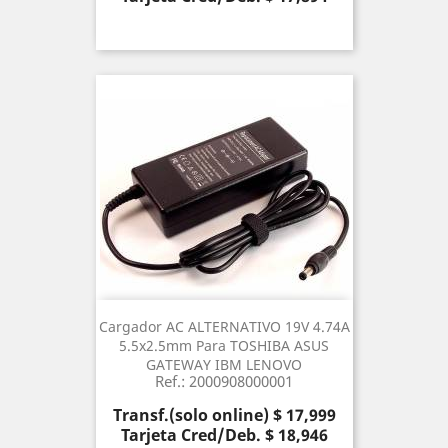
Cargador AC ALTERNATIVO 19V 4.74A
5.5x2.5mm Para TOSHIBA ASUS
GATEWAY IBM LENOVO
Ref.: 2000908000001
Precio
Transf.(solo online) $ 17,999
Tarjeta Cred/Deb. $ 18,946