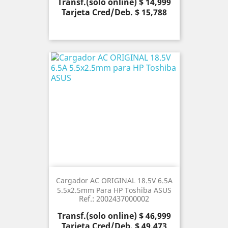
Precio
Transf.(solo online) $ 14,999
Tarjeta Cred/Deb. $ 15,788
Cargador AC ORIGINAL 18.5V 6.5A
5.5x2.5mm Para HP Toshiba ASUS
Ref.: 2002437000002
Precio
Transf.(solo online) $ 46,999
Tarjeta Cred/Deb. $ 49,473