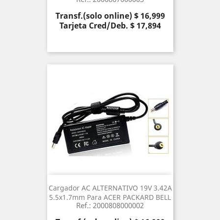
Precio
Transf.(solo online) $ 16,999
Tarjeta Cred/Deb. $ 17,894
Cargador AC ALTERNATIVO 19V 3.42A
5.5x1.7mm Para ACER PACKARD BELL
Ref.: 2000808000002