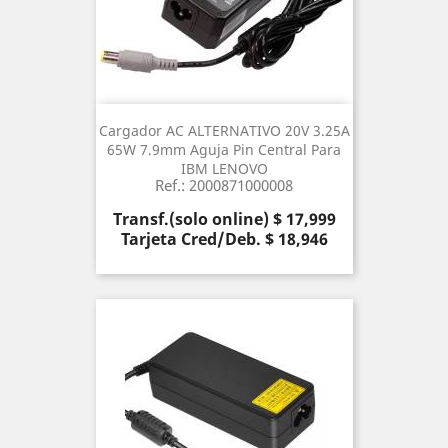
Cargador AC ALTERNATIVO 20V 3.25A
65W 7.9mm Aguja Pin Central Para
IBM LENOVO
Ref.: 2000871000008
Precio
Transf.(solo online) $ 17,999
Tarjeta Cred/Deb. $ 18,946