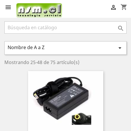
shopping_cart



Nombre de A a Z

Mostrando 25-48 de 75 artículo(s)